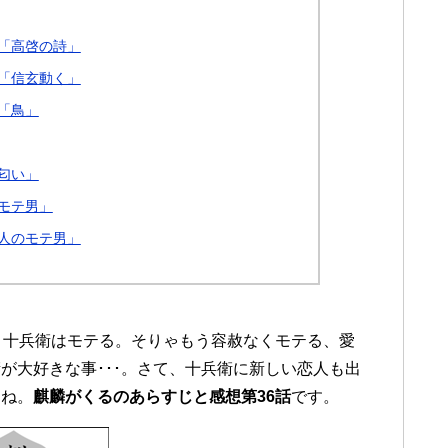
巻「高啓の詩」
巻「信玄動く」
「鳥」
匂い」
モテ男」
一人のモテ男」
。十兵衛はモテる。そりゃもう容赦なくモテる、愛
が大好きな事･･･。さて、十兵衛に新しい恋人も出
すね。
麒麟がくるのあらすじと感想第36話
です。