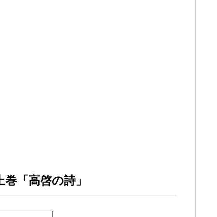
上巻「高啓の詩」