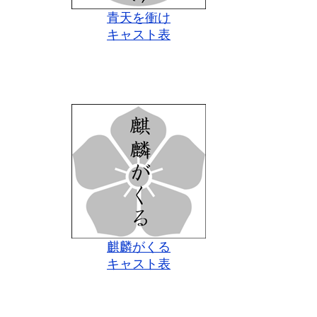
青天を衝け
キャスト表
麒麟がくる
キャスト表