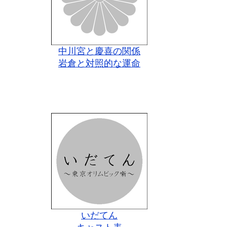
中川宮と慶喜の関係
岩倉と対照的な運命
いだてん