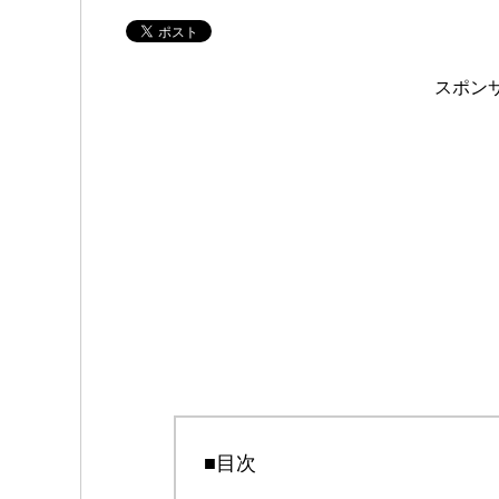
スポン
■目次