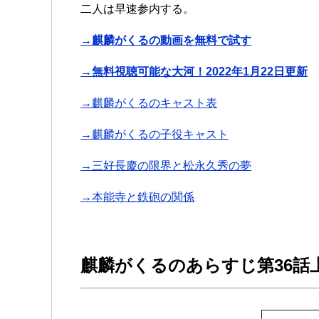
二人は早速参内する。
→麒麟がくるの動画を無料で試す
→無料視聴可能な大河！2022年1月22日更新
→麒麟がくるのキャスト表
→麒麟がくるの子役キャスト
→三好長慶の限界と松永久秀の夢
→本能寺と鉄砲の関係
麒麟がくるのあらすじ第36話