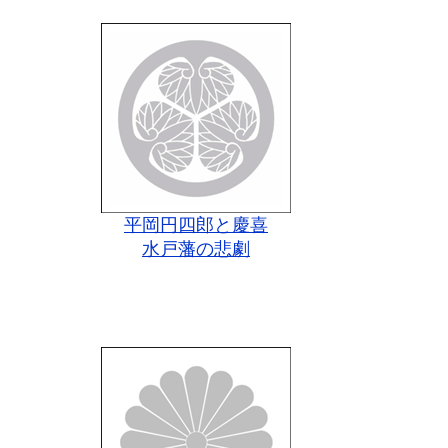
平岡円四郎と慶喜
水戸藩の悲劇