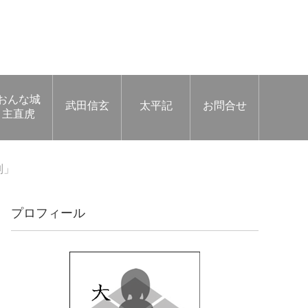
おんな城
武田信玄
太平記
お問合せ
主直虎
別」
プロフィール