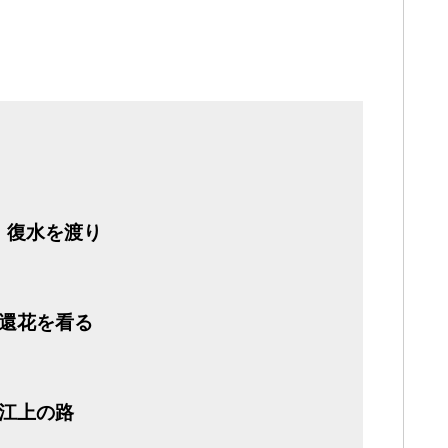
 復水を渡り
 還花を看る
 江上の路