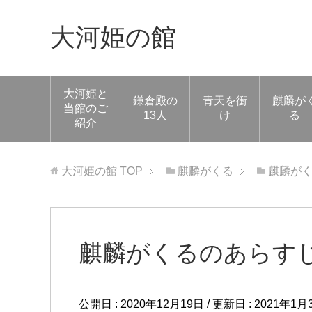
大河姫の館
大河姫と
鎌倉殿の
青天を衝
麒麟が
当館のご
13人
け
る
紹介
大河姫の館
TOP
麒麟がくる
麒麟が
麒麟がくるのあらすじ
公開日 :
2020年12月19日
/ 更新日 :
2021年1月