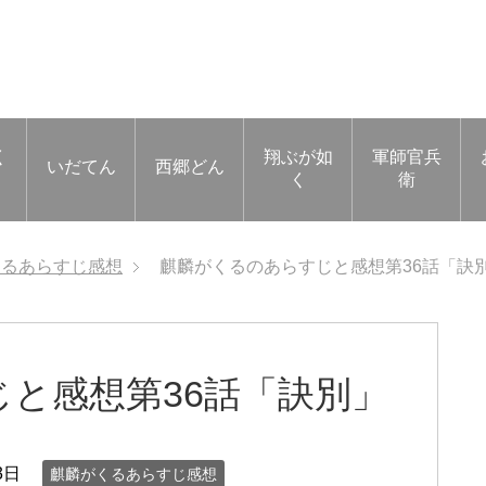
く
翔ぶが如
軍師官兵
いだてん
西郷どん
く
衛
くるあらすじ感想
麒麟がくるのあらすじと感想第36話「訣
と感想第36話「訣別」
3日
麒麟がくるあらすじ感想