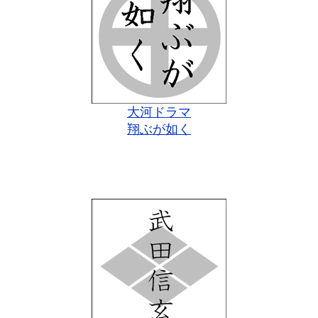
大河ドラマ
翔ぶが如く