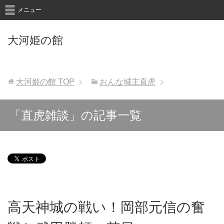
メニュー
大河姫の館
大河姫の館
TOP
おんな城主直虎
「直虎雑談」の記事一覧
高天神城の戦い！岡部元信の奮