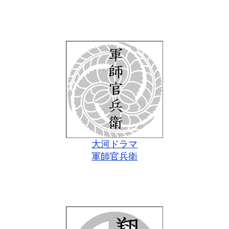
大河ドラマ
軍師官兵衛