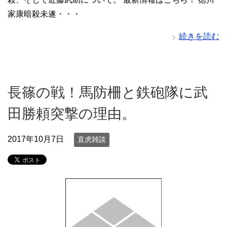
家康暗殺未遂・・・
続きを読む
長篠の戦！馬防柵と鉄砲隊に武
田勝頼突撃の理由。
2017年10月7日
直虎雑談