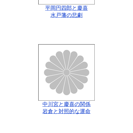
平岡円四郎と慶喜
水戸藩の悲劇
中川宮と慶喜の関係
岩倉と対照的な運命