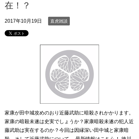
在！？
2017年10月19日
直虎雑談
家康が田中城攻めのおり近藤武助に暗殺されかかります。
家康の暗殺未遂は史実でしょうか？家康暗殺未遂の犯人近
藤武助は実在するのか？今回は因縁深い田中城と家康暗
殺、そして近藤武助について。 最新情報はこちら！ 徳川