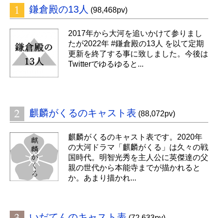
鎌倉殿の13人
(98,468pv)
2017年から大河を追いかけて参りまし
たが2022年 #鎌倉殿の13人 を以て定期
更新を終了する事に致しました。今後は
Twitterでゆるゆると...
麒麟がくるのキャスト表
(88,072pv)
麒麟がくるのキャスト表です。2020年
の大河ドラマ「麒麟がくる」は久々の戦
国時代。明智光秀を主人公に英傑達の父
親の世代から本能寺までが描かれると
か。あまり描かれ...
いだてんのキャスト表
(72,633pv)