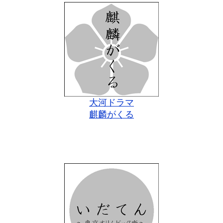
大河ドラマ
麒麟がくる