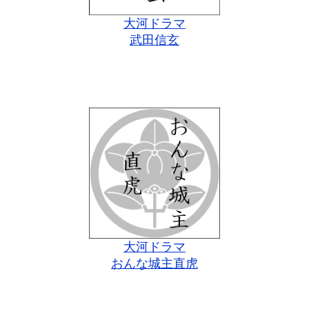
大河ドラマ
武田信玄
大河ドラマ
おんな城主直虎