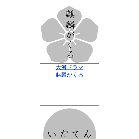
大河ドラマ
麒麟がくる