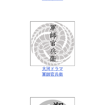
大河ドラマ
軍師官兵衛