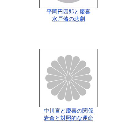
平岡円四郎と慶喜
水戸藩の悲劇
中川宮と慶喜の関係
岩倉と対照的な運命