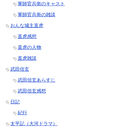
軍師官兵衛のキャスト
軍師官兵衛の雑談
おんな城主直虎
直虎感想
直虎の人物
直虎雑談
武田信玄
武田信玄あらすじ
武田信玄感想
日記
紀行
太平記（大河ドラマ）