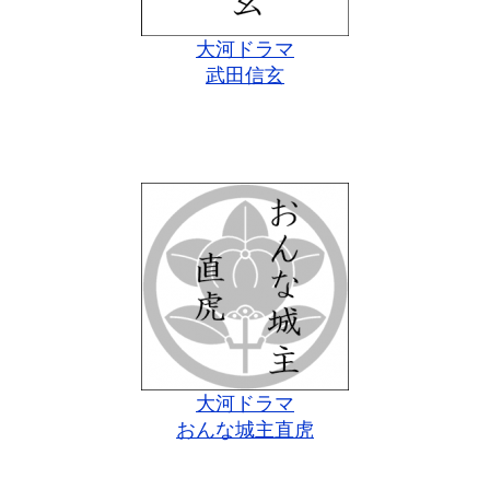
大河ドラマ
武田信玄
大河ドラマ
おんな城主直虎