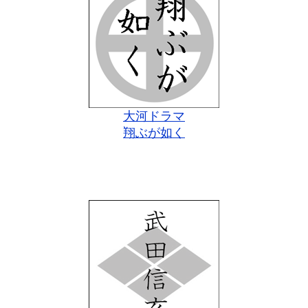
大河ドラマ
翔ぶが如く