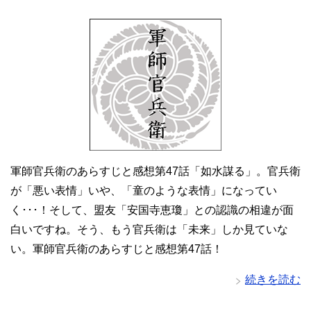
軍師官兵衛のあらすじと感想第47話「如水謀る」。官兵衛
が「悪い表情」いや、「童のような表情」になってい
く･･･！そして、盟友「安国寺恵瓊」との認識の相違が面
白いですね。そう、もう官兵衛は「未来」しか見ていな
い。軍師官兵衛のあらすじと感想第47話！
続きを読む