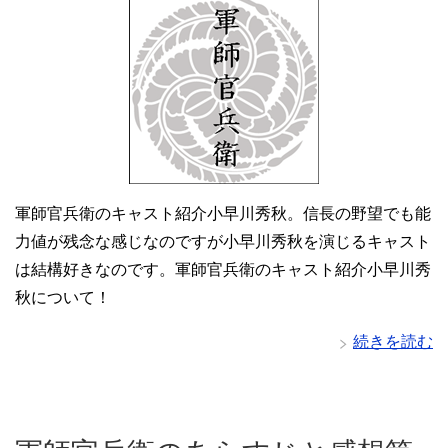
軍師官兵衛のキャスト紹介小早川秀秋。信長の野望でも能
力値が残念な感じなのですが小早川秀秋を演じるキャスト
は結構好きなのです。軍師官兵衛のキャスト紹介小早川秀
秋について！
続きを読む