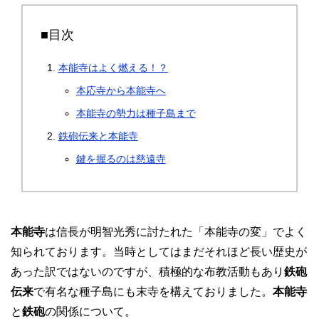
■目次
本能寺はよく燃える！？
本応寺から本能寺へ
本能寺の勢力は種子島まで
鉄砲伝来と本能寺
鍵を握るのは慈遠寺
本能寺
は信長が明智光秀に討たれた「本能寺の変」でよく
知られております。当時としてはまだそれほど長い歴史が
あった訳ではないのですが、積極的な布教活動もあり
鉄砲
伝来
で有名な種子島にも末寺を構えておりました。
本能寺
と
鉄砲
の関係について。