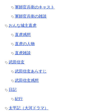
軍師官兵衛のキャスト
軍師官兵衛の雑談
おんな城主直虎
直虎感想
直虎の人物
直虎雑談
武田信玄
武田信玄あらすじ
武田信玄感想
日記
紀行
太平記（大河ドラマ）