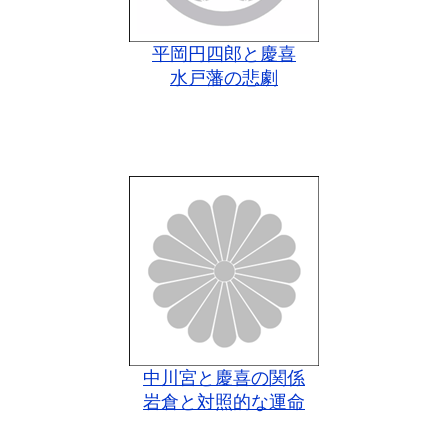
平岡円四郎と慶喜
水戸藩の悲劇
中川宮と慶喜の関係
岩倉と対照的な運命