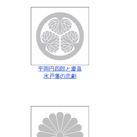
平岡円四郎と慶喜
水戸藩の悲劇