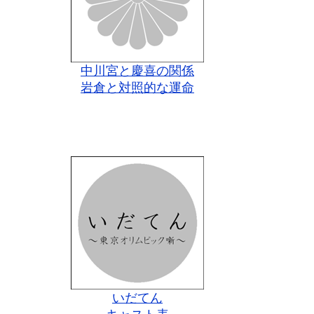
中川宮と慶喜の関係
岩倉と対照的な運命
いだてん