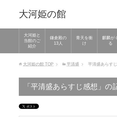
大河姫の館
大河姫と
鎌倉殿の
青天を衝
麒麟が
当館のご
13人
け
る
紹介
大河姫の館
TOP
平清盛
平清盛あらす
「平清盛あらすじ感想」の