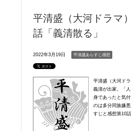
平清盛（大河ドラマ）
話「義清散る」
2022年3月19日
平清盛あらすじ感想
平清盛（大河ドラ
義清が出家。「人
身であったと気付
のは多分同族嫌悪
すじと感想第10