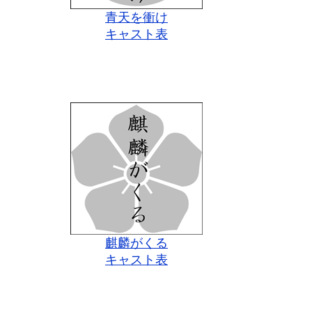
青天を衝け
キャスト表
麒麟がくる
キャスト表