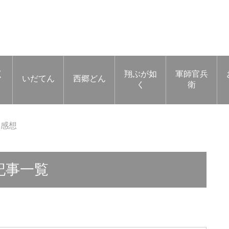
く
翔ぶが如
軍師官兵
いだてん
西郷どん
く
衛
じ感想
記事一覧