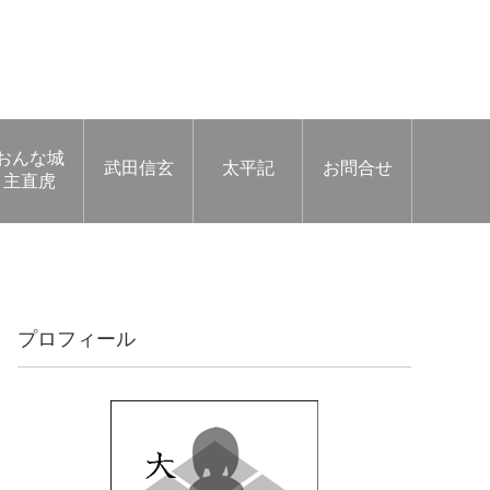
おんな城
武田信玄
太平記
お問合せ
主直虎
プロフィール