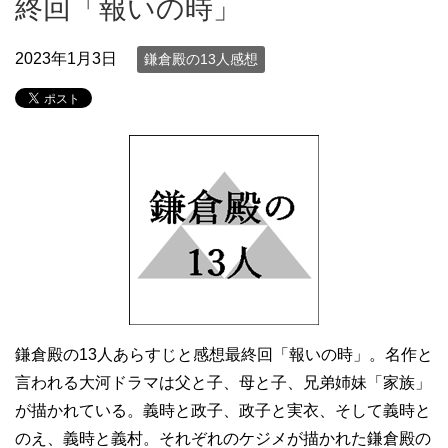
終回「報いの時」
2023年1月3日
鎌倉殿の13人感想
鎌倉殿の13人あらすじと感想最終回「報いの時」。名作と
言われる大河ドラマは父と子、母と子、兄弟姉妹「家族」
が描かれている。義時と政子、政子と実衣、そして義時と
のえ、義時と義村。それぞれのケジメが描かれた鎌倉殿の