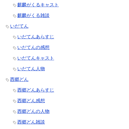
麒麟がくるキャスト
麒麟がくる雑談
いだてん
いだてんあらすじ
いだてんの感想
いだてんキャスト
いだてん人物
西郷どん
西郷どんあらすじ
西郷どん感想
西郷どんの人物
西郷どん雑談