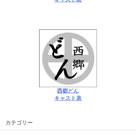
西郷どん
キャスト表
カテゴリー