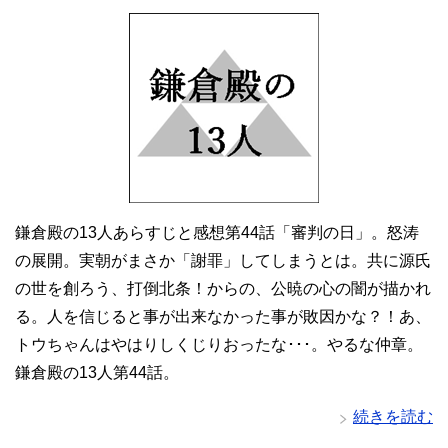
鎌倉殿の13人あらすじと感想第44話「審判の日」。怒涛
の展開。実朝がまさか「謝罪」してしまうとは。共に源氏
の世を創ろう、打倒北条！からの、公暁の心の闇が描かれ
る。人を信じると事が出来なかった事が敗因かな？！あ、
トウちゃんはやはりしくじりおったな･･･。やるな仲章。
鎌倉殿の13人第44話。
続きを読む