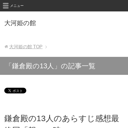
メニュー
大河姫の館
大河姫の館
TOP
「鎌倉殿の13人」の記事一覧
鎌倉殿の13人のあらすじ感想最