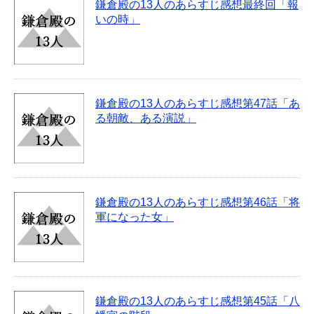
鎌倉殿の13人のあらすじ感想最終回「報
いの時」
鎌倉殿の13人のあらすじ感想第47話「あ
る朝敵、ある演説」
鎌倉殿の13人のあらすじ感想第46話「将
軍になった女」
鎌倉殿の13人のあらすじ感想第45話「八