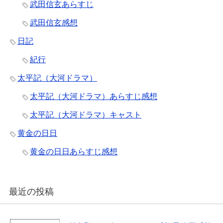
武田信玄あらすじ
武田信玄感想
日記
紀行
太平記（大河ドラマ）
太平記（大河ドラマ）あらすじ感想
太平記（大河ドラマ）キャスト
黄金の日日
黄金の日日あらすじ感想
最近の投稿