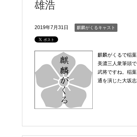
雄浩
2019年7月31日
麒麟がくるキャスト
麒麟がくるで稲葉
美濃三人衆筆頭で
武将ですね。稲葉
通を演じた大坂志