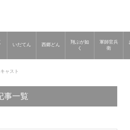
く
翔ぶが如
軍師官兵
いだてん
西郷どん
く
衛
るキャスト
記事一覧