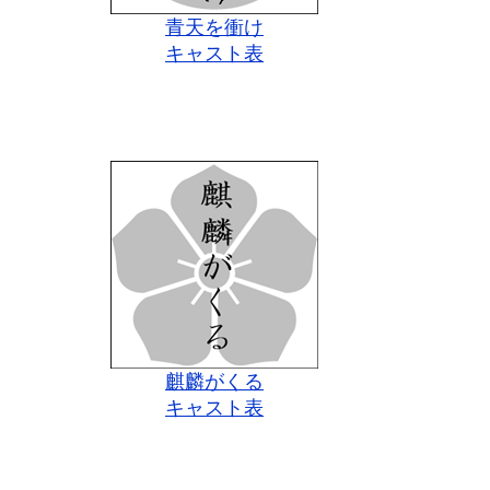
青天を衝け
キャスト表
麒麟がくる
キャスト表