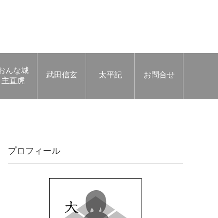
おんな城
武田信玄
太平記
お問合せ
主直虎
プロフィール