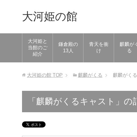
大河姫の館
大河姫と
鎌倉殿の
青天を衝
麒麟が
当館のご
13人
け
る
紹介
大河姫の館
TOP
麒麟がくる
麒麟がく
「麒麟がくるキャスト」の