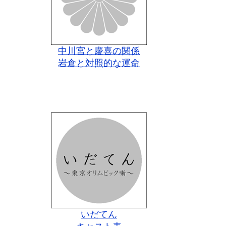
中川宮と慶喜の関係
岩倉と対照的な運命
いだてん