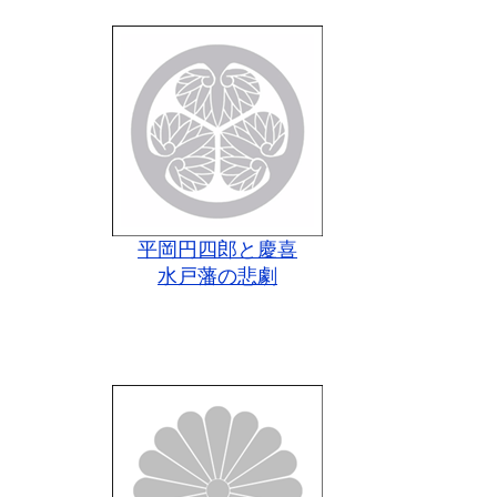
平岡円四郎と慶喜
水戸藩の悲劇