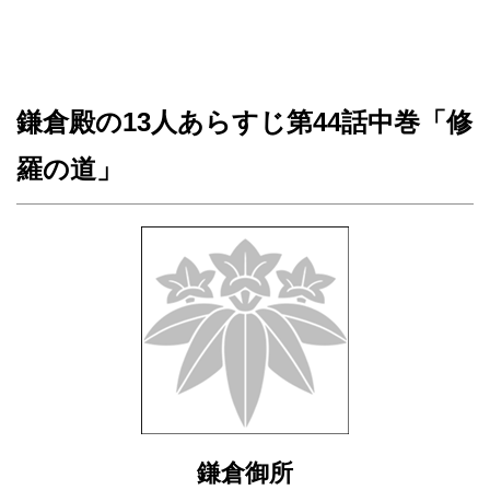
鎌倉殿の13人あらすじ第44話中巻「修
羅の道」
鎌倉御所