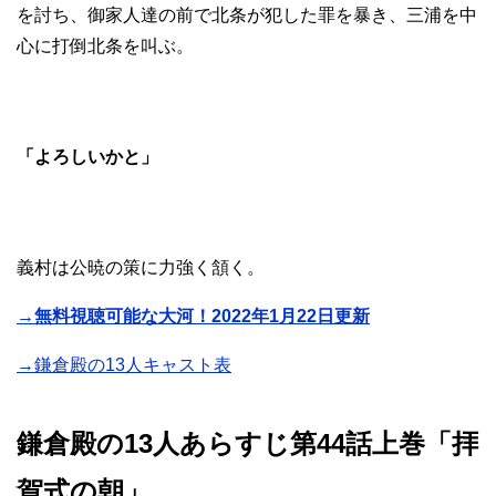
を討ち、御家人達の前で北条が犯した罪を暴き、三浦を中
心に打倒北条を叫ぶ。
「よろしいかと」
義村は公暁の策に力強く頷く。
→無料視聴可能な大河！2022年1月22日更新
→鎌倉殿の13人キャスト表
鎌倉殿の13人あらすじ第44話上巻「拝
賀式の朝」