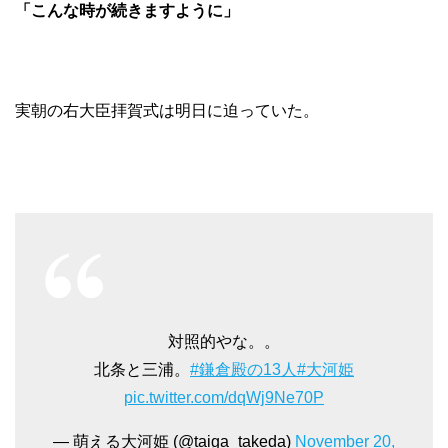
「こんな時が続きますように」
実朝の右大臣拝賀式は明日に迫っていた。
対照的やな。。
北条と三浦。
#鎌倉殿の13人
#大河姫
pic.twitter.com/dqWj9Ne70P
— 萌える大河姫 (@taiga_takeda)
November 20,