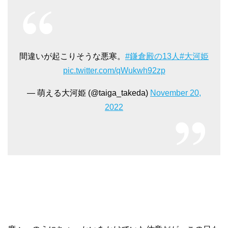
間違いが起こりそうな悪寒。
#鎌倉殿の13人
#大河姫
pic.twitter.com/qWukwh92zp
— 萌える大河姫 (@taiga_takeda)
November 20,
2022