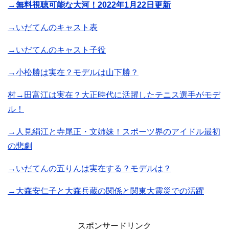
→無料視聴可能な大河！2022年1月22日更新
→いだてんのキャスト表
→いだてんのキャスト子役
→小松勝は実在？モデルは山下勝？
村→田富江は実在？大正時代に活躍したテニス選手がモデ
ル！
→人見絹江と寺尾正・文姉妹！スポーツ界のアイドル最初
の悲劇
→いだてんの五りんは実在する？モデルは？
→大森安仁子と大森兵蔵の関係と関東大震災での活躍
スポンサードリンク