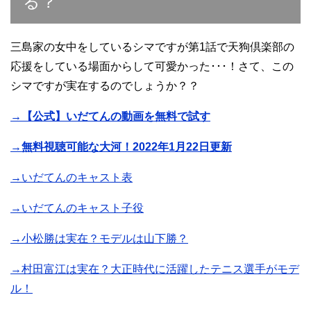
る？
三島家の女中をしているシマですが第1話で天狗倶楽部の
応援をしている場面からして可愛かった･･･！さて、この
シマですが実在するのでしょうか？？
→【公式】いだてんの動画を無料で試す
→無料視聴可能な大河！2022年1月22日更新
→いだてんのキャスト表
→いだてんのキャスト子役
→小松勝は実在？モデルは山下勝？
→村田富江は実在？大正時代に活躍したテニス選手がモデ
ル！