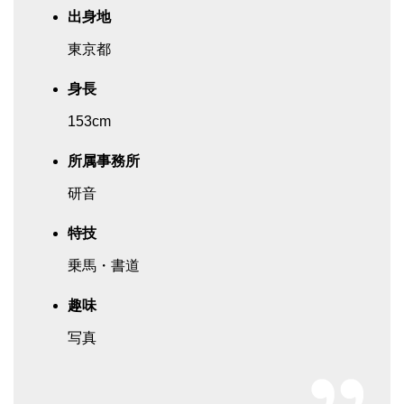
出身地
東京都
身長
153cm
所属事務所
研音
特技
乗馬・書道
趣味
写真