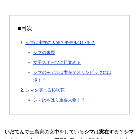
■目次
シマは実在の人物？モデルはいる？
シマの来歴
女子スポーツに目覚める
シマのモデルは実在？オリンピックに出
場！？
シマを演じる杉咲花
シマはやはり重要人物！？
いだてん
で三島家の女中をしている
シマ
は
実在
する？
シマ