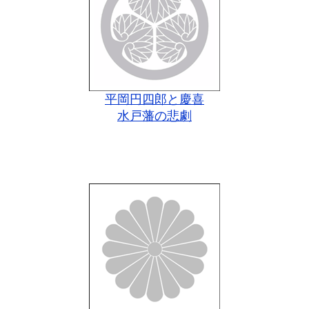
平岡円四郎と慶喜
水戸藩の悲劇