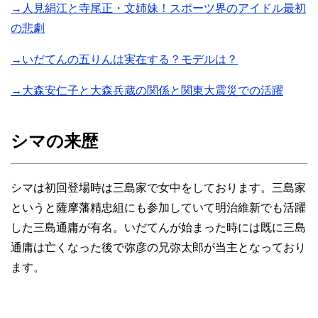
→人見絹江と寺尾正・文姉妹！スポーツ界のアイドル最初
の悲劇
→いだてんの五りんは実在する？モデルは？
→大森安仁子と大森兵蔵の関係と関東大震災での活躍
シマの来歴
シマは初回登場時は三島家で女中をしております。三島家
というと薩摩藩精忠組にも参加していて明治維新でも活躍
した三島通庸が有名。いだてんが始まった時には既に三島
通庸は亡くなった後で弥彦の兄弥太郎が当主となっており
ます。