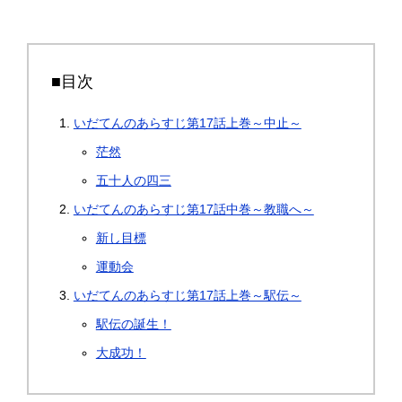
■目次
いだてんのあらすじ第17話上巻～中止～
茫然
五十人の四三
いだてんのあらすじ第17話中巻～教職へ～
新し目標
運動会
いだてんのあらすじ第17話上巻～駅伝～
駅伝の誕生！
大成功！