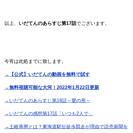
以上、
いだてんのあらすじ第17話
でございます。
今宵は此処までに致します。
→【公式】いだてんの動画を無料で試す
→無料視聴可能な大河！2022年1月22日更新
→いだてんのあらすじ第18話～愛の形～
→いだてんの感想第17話「いつも2人で」
→土岐善麿とは？東海道駅伝徒歩競走が理由で読売新聞を