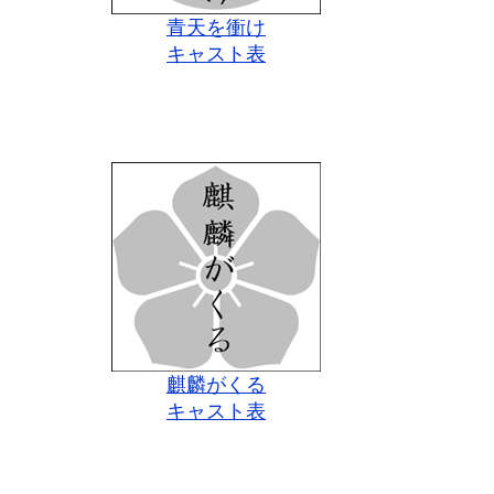
青天を衝け
キャスト表
麒麟がくる
キャスト表