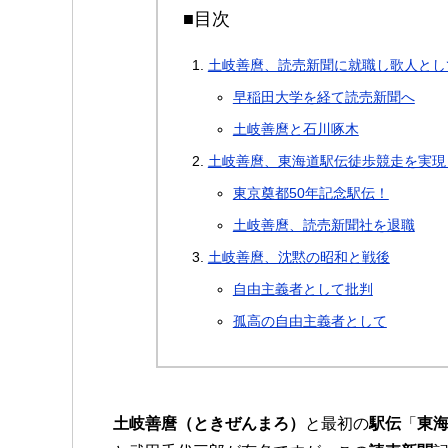
■目次
土岐善麿、読売新聞に就職し歌人とし
早稲田大学を経て読売新聞へ
土岐善麿と石川啄木
土岐善麿、東海道駅伝徒歩競走を実現！
東京奠都50年記念駅伝！
土岐善麿、読売新聞社を退職
土岐善麿、沈黙の昭和と戦後
自由主義者として批判
孤高の自由主義者として
土岐善麿（ときぜんまろ）
と最初の
駅伝
「
東