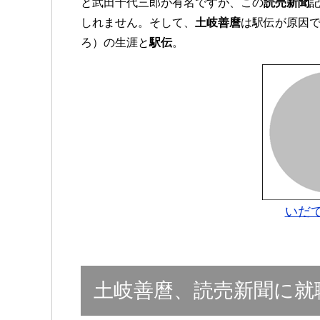
と武田千代三郎が有名ですが、この
読売新聞
しれません。そして、
土岐善麿
は駅伝が原因
ろ）の生涯と
駅伝
。
いだて
土岐善麿、読売新聞に就