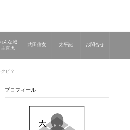
おんな城
武田信玄
太平記
お問合せ
主直虎
をクビ？
プロフィール