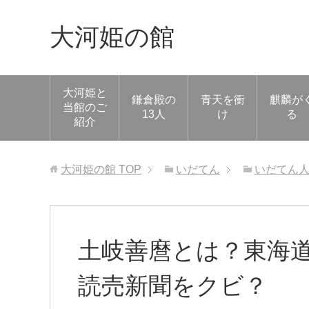
大河姫の館
大河姫と
鎌倉殿の
青天を衝
麒麟が
当館のご
13人
け
る
紹介
大河姫の館
TOP
いだてん
いだてん
土岐善麿とは？東海
読売新聞をクビ？