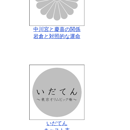
中川宮と慶喜の関係
岩倉と対照的な運命
いだてん