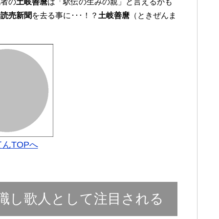
記者の
土岐善麿
は「駅伝の生みの親」と言えるかも
で
読売新聞
を去る事に･･･！？
土岐善麿
（ときぜんま
んTOPへ
職し歌人として注目される