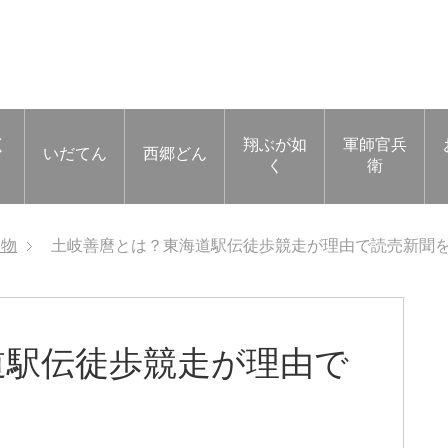
く
翔ぶが如
軍師官兵
いだてん
西郷どん
く
衛
人物
土岐善麿とは？東海道駅伝徒歩競走が理由で読売新聞
道駅伝徒歩競走が理由で