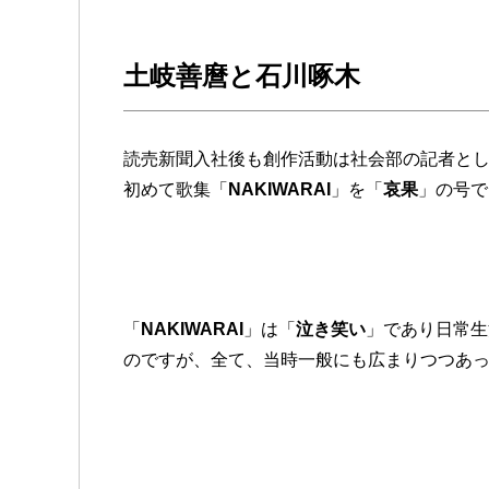
土岐善麿と石川啄木
読売新聞入社後も創作活動は社会部の記者として
初めて歌集「
NAKIWARAI
」を「
哀果
」の号で
「
NAKIWARAI
」は「
泣き笑い
」であり日常生
のですが、全て、当時一般にも広まりつつあ