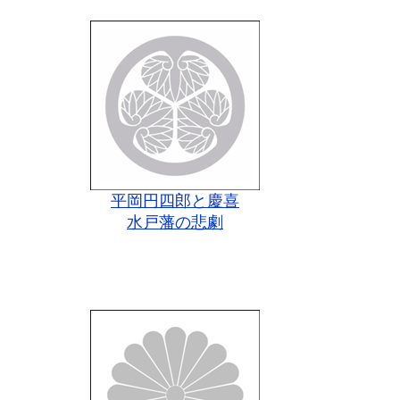
平岡円四郎と慶喜
水戸藩の悲劇