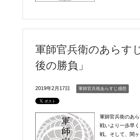
軍師官兵衛のあらすじ
後の勝負」
2019年2月17日
軍師官兵衛あらすじ感想
軍師官兵衛のあら
戦いより一歩早く
戦。そして、関ヶ