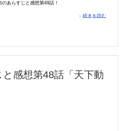
兵衛のあらすじと感想第49話！
続きを読む
と感想第48話「天下動