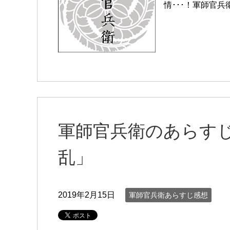
情･･･！軍師官
軍師官兵衛のあらすじ
乱」
2019年2月15日
軍師官兵衛あらすじ感想