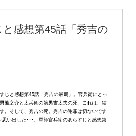
と感想第45話「秀吉の
すじと感想第45話「秀吉の最期」。官兵衛にとっ
男熊之介と太兵衛の嫡男吉太夫の死。これは、結
す。そして、秀吉の死。秀吉の謝罪は切ないです
殿を思い出した･･･。軍師官兵衛のあらすじと感想第