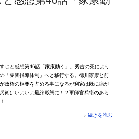
すじと感想第46話「家康動く」。秀吉の死により
の「集団指導体制」へと移行する。徳川家康と前
が政権の枢要を占める事になるが利家は既に病が
兵衛はいよいよ最終形態に！？軍師官兵衛のあら
話！
続きを読む