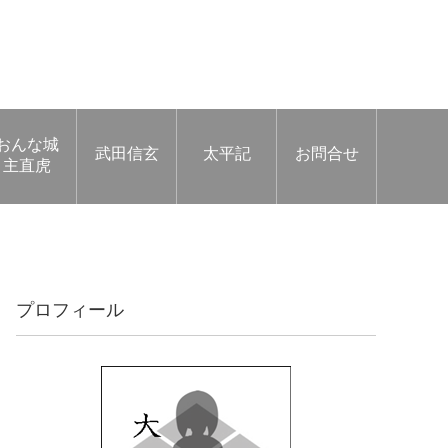
おんな城
武田信玄
太平記
お問合せ
主直虎
プロフィール