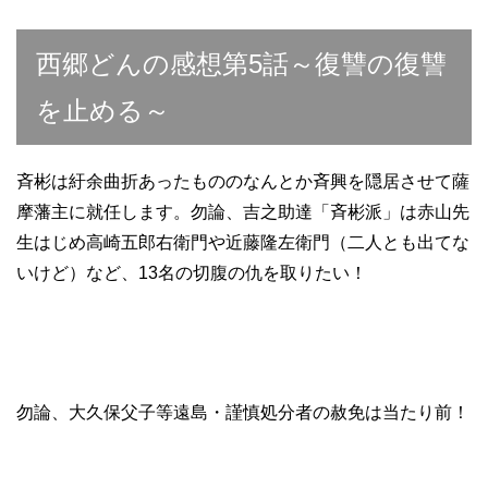
西郷どんの感想第5話～復讐の復讐
を止める～
斉彬は紆余曲折あったもののなんとか斉興を隠居させて薩
摩藩主に就任します。勿論、吉之助達「斉彬派」は赤山先
生はじめ高崎五郎右衛門や近藤隆左衛門（二人とも出てな
いけど）など、13名の切腹の仇を取りたい！
勿論、大久保父子等遠島・謹慎処分者の赦免は当たり前！