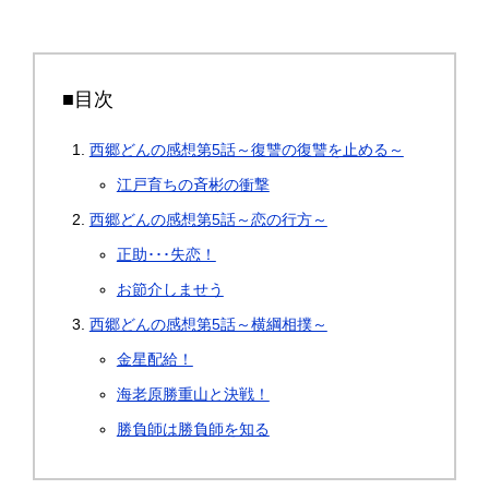
■目次
西郷どんの感想第5話～復讐の復讐を止める～
江戸育ちの斉彬の衝撃
西郷どんの感想第5話～恋の行方～
正助･･･失恋！
お節介しませう
西郷どんの感想第5話～横綱相撲～
金星配給！
海老原勝重山と決戦！
勝負師は勝負師を知る