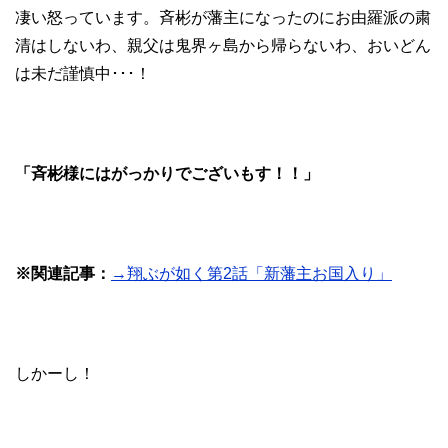
凄い怒っています。斉彬が藩主になったのにお由羅派の粛
清はしないわ、親父は鬼界ヶ島から帰らないわ、おいどん
は未だ謹慎中･･･！
「斉彬様にはがっかりでございもす！！」
※関連記事：
→翔ぶが如く第2話「新藩主お国入り」
しかーし！