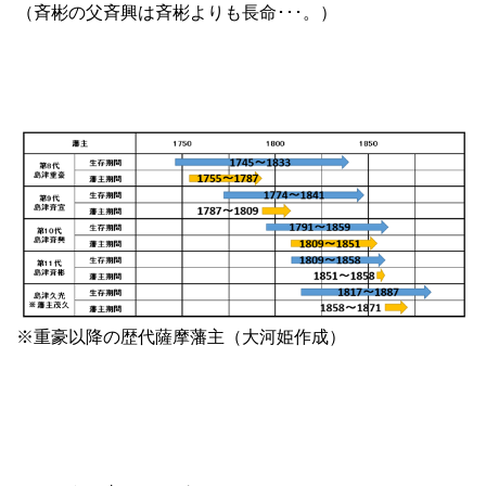
（斉彬の父斉興は斉彬よりも長命･･･。）
※重豪以降の歴代薩摩藩主（大河姫作成）