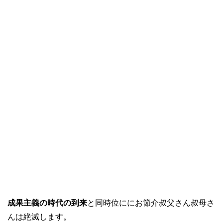
成果主義の時代の到来
と同時位ににお節介叔父さん叔母さ
んは絶滅します。