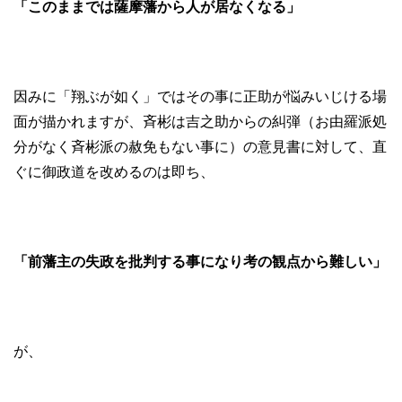
「このままでは薩摩藩から人が居なくなる」
因みに「翔ぶが如く」ではその事に正助が悩みいじける場
面が描かれますが、斉彬は吉之助からの糾弾（お由羅派処
分がなく斉彬派の赦免もない事に）の意見書に対して、直
ぐに御政道を改めるのは即ち、
「前藩主の失政を批判する事になり考の観点から難しい」
が、