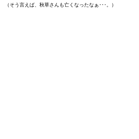
（そう言えば、秋草さんも亡くなったなぁ･･･。）