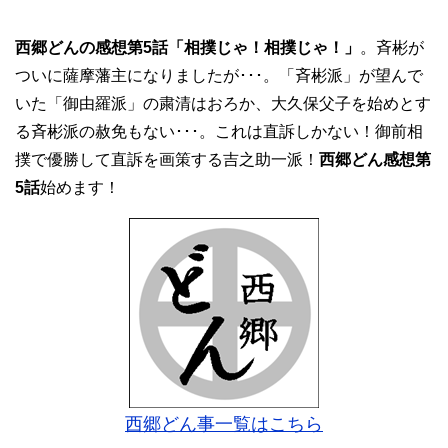
西郷どんの感想第5話「相撲じゃ！相撲じゃ！」
。斉彬が
ついに薩摩藩主になりましたが･･･。「斉彬派」が望んで
いた「御由羅派」の粛清はおろか、大久保父子を始めとす
る斉彬派の赦免もない･･･。これは直訴しかない！御前相
撲で優勝して直訴を画策する吉之助一派！
西郷どん感想第
5話
始めます！
西郷どん事一覧はこちら