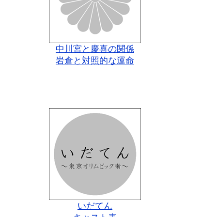
中川宮と慶喜の関係
岩倉と対照的な運命
いだてん