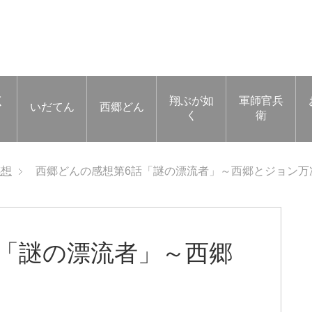
く
翔ぶが如
軍師官兵
いだてん
西郷どん
く
衛
感想
西郷どんの感想第6話「謎の漂流者」～西郷とジョン万
「謎の漂流者」～西郷