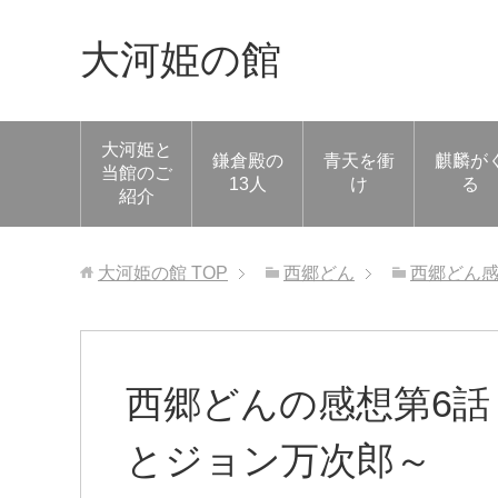
大河姫の館
大河姫と
鎌倉殿の
青天を衝
麒麟が
当館のご
13人
け
る
紹介
大河姫の館
TOP
西郷どん
西郷どん
西郷どんの感想第6話
とジョン万次郎～