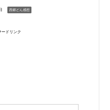
日
西郷どん感想
サードリンク