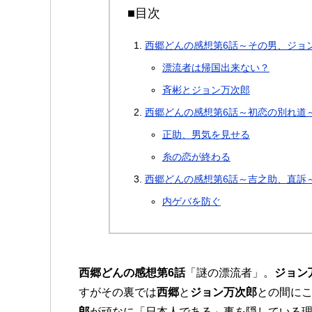
■目次
西郷どんの感想第6話～その男、ジョ
漂流者は帰国出来ない？
斉彬とジョン万次郎
西郷どんの感想第6話～初恋の別れ道
正助、男気を見せる
糸の恋が終わる
西郷どんの感想第6話～吉之助、直訴
内ゲバを防ぐ
西郷どんの感想第6話
「謎の漂流者」。
ジョン
すがその裏では
西郷
と
ジョン万次郎
との間に
郎
が頑なに「日本人である」事を隠している