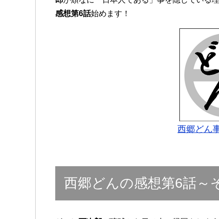
感想第6話
始めます！
西郷どん
西郷どんの感想第6話～