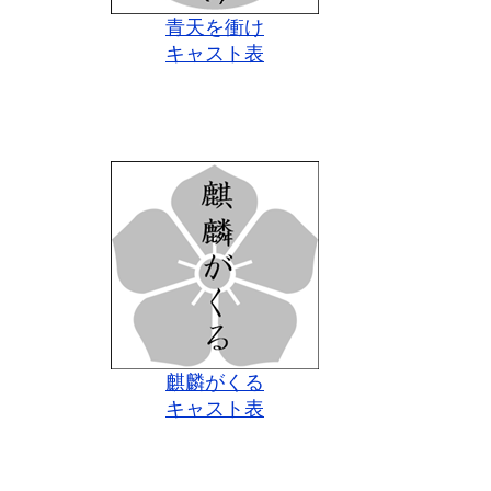
青天を衝け
キャスト表
麒麟がくる
キャスト表