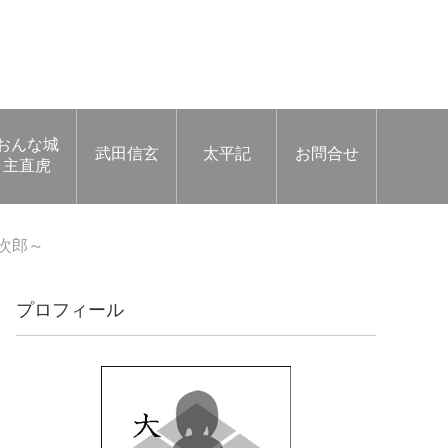
おんな城
武田信玄
太平記
お問合せ
主直虎
次郎～
プロフィール