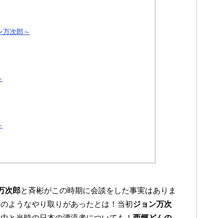
ン万次郎～
～
～
万次郎
と斉彬がこの時期に会談をした事実はありま
このようなやり取りがあったとは！当初
ジョン万次
理由と当時の日本の漂流者についても！
西郷どんの