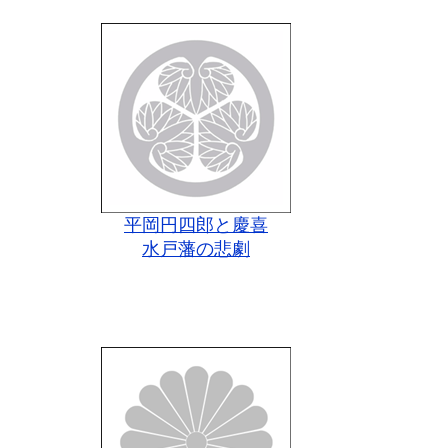
平岡円四郎と慶喜
水戸藩の悲劇