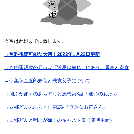
今宵は此処までに致します。
→無料視聴可能な大河！2022年1月22日更新
→お由羅騒動の原点は「近思録崩れ」にあり。重豪と斉宣
→伊集院直五郎兼善と兼寛父子について
→翔ぶが如くのあらすじど感想第3話「運命の女たち」
→西郷どんのあらすじ第2話「立派なお侍さん」
→西郷どんと翔ぶが如くのキャスト表（随時更新）