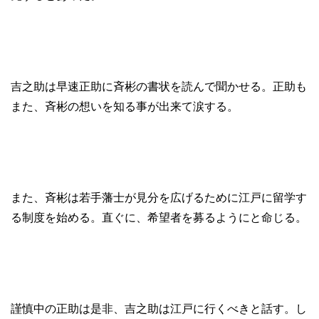
吉之助は早速正助に斉彬の書状を読んで聞かせる。正助も
また、斉彬の想いを知る事が出来て涙する。
また、斉彬は若手藩士が見分を広げるために江戸に留学す
る制度を始める。直ぐに、希望者を募るようにと命じる。
謹慎中の正助は是非、吉之助は江戸に行くべきと話す。し