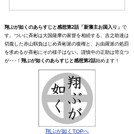
翔ぶが如くのあらすじと感想第2話「新藩主お国入り」
で
す。ついに斉彬は大国薩摩の家督を相続する。吉之助達は
切腹した赤山靱負はじめ斉彬派の復権と、お由羅派の処罰
を求めるが斉彬にその様子はない。謹慎中の正助は苛立つ
が･･･！
翔ぶが如くのあらすじと感想第2話
始めます！
翔ぶが如くTOPへ