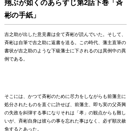
翔ぶが如くのあらすじ第2話下巻「斉
彬の手紙」
吉之助が出した意見書は全て斉彬が読んでいた。そして、
斉彬は自筆で吉之助に返書を送る。この時代、藩主直筆の
書状が吉之助のような下級藩士に下されるのは異例中の異
例である。
そこには、かつて斉彬のために尽力をしながらも前藩主に
処分されたものを直ぐに許せば、前藩主、即ち実の父斉興
の失政を糾弾する事になりそれは「孝」の観点からも難し
いが、斉彬自身は彼らの事を忘れた事はなく、必ず順次赦
免するとあった。