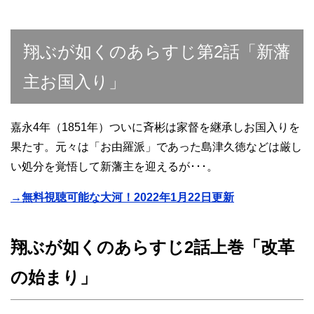
翔ぶが如くのあらすじ第2話「新藩
主お国入り」
嘉永4年（1851年）ついに斉彬は家督を継承しお国入りを
果たす。元々は「お由羅派」であった島津久徳などは厳し
い処分を覚悟して新藩主を迎えるが･･･。
→無料視聴可能な大河！2022年1月22日更新
翔ぶが如くのあらすじ2話上巻「改革
の始まり」