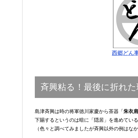
西郷どん
斉興粘る！最後に折れた
島津斉興は時の将軍徳川家慶から茶器「
朱衣
下賜するというのは暗に「隠居」を進めてい
（色々と調べてみましたが斉興以外の例はなか