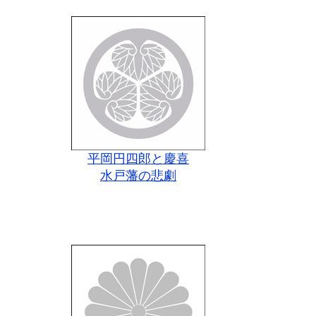
平岡円四郎と慶喜
水戸藩の悲劇