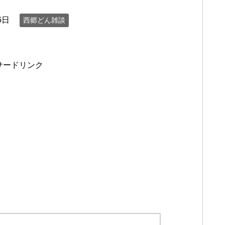
6日
西郷どん雑談
サードリンク