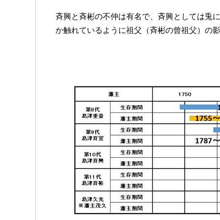
斉興と斉彬の不仲は有名で、斉興としては兎
か触れているように祖父（斉彬の曾祖父）の