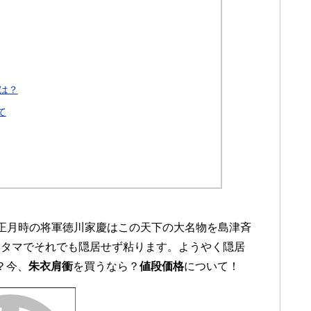
は？
て
正月時の将軍徳川家慶はこの天下の大名物を島津斉
たタマでそれでも隠居せず粘ります。ようやく隠居
？今、
朱衣肩衝
を買うなら？
値段価格
について！