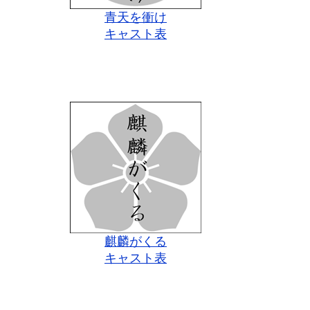
青天を衝け
キャスト表
麒麟がくる
キャスト表