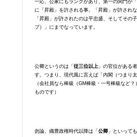
一応、公家にもランクがあり、第一の関門が
に「昇殿」を許される事。「昇殿」が許され
「昇殿」が許されたのは平忠盛、そしてその
プ）」にまでなっています。
公卿というのは「
従三位以上
」の官位がある
す。つまり、現代風に言えば「内閣（つまり
（会社員なら棒級（GM棒級・一号棒級など？
ものです）
勿論、織豊政権時代以降は「
公卿
」といって