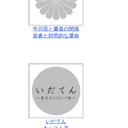
中川宮と慶喜の関係
岩倉と対照的な運命
いだてん