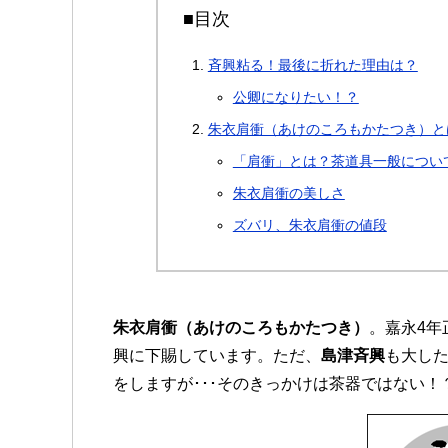
■目次
斉興粘る！最後に折れた理由は？
公卿になりたい！？
朱衣肩衝（あけのころもかたつき）と
「肩衝」とは？茶道具一般につい
朱衣肩衝の美しさ
ズバリ、朱衣肩衝の値段
朱衣肩衝（あけのころもかたつき）
。嘉永4年
興に下賜しています。ただ、
島津斉興
も大し
をしますが･･･そのきっかけは茶器ではない！