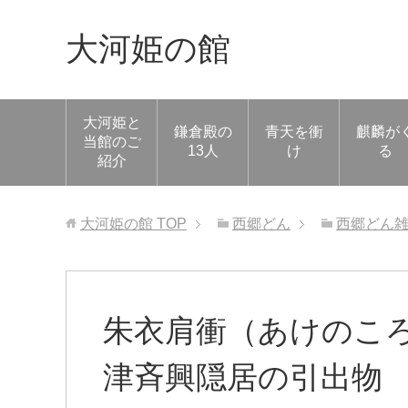
大河姫の館
大河姫と
鎌倉殿の
青天を衝
麒麟が
当館のご
13人
け
る
紹介
大河姫の館
TOP
西郷どん
西郷どん
朱衣肩衝（あけのこ
津斉興隠居の引出物