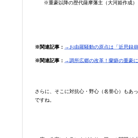
※重豪以降の歴代薩摩藩主（大河姫作成）
※関連記事：
→お由羅騒動の原点は「近思録
※関連記事：
→調所広郷の改革！蘭癖の重豪
さらに、そこに対抗心・野心（名誉心）もあ
ですね。