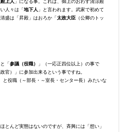
「
殿上人
」になる事。これは、御上のおわす清涼殿
ない人々は「
地下人
」と言われます。武家で初めて
子清盛は「昇殿」はおろか「
太政大臣
（公卿のトッ
者と「
参議（役職）
」（一応正四位以上）の事で
太政官）」に参加出来るという事ですね。
）と役職（～部長・～室長・センター長）みたいな
もほとんど実態はないのですが、斉興には「想い」