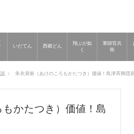
く
翔ぶが如
軍師官兵
いだてん
西郷どん
く
衛
雑談
朱衣肩衝（あけのころもかたつき）価値！島津斉興隠
ろもかたつき）価値！島