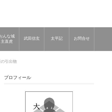
おんな城
武田信玄
太平記
お問合せ
主直虎
居の引出物
プロフィール