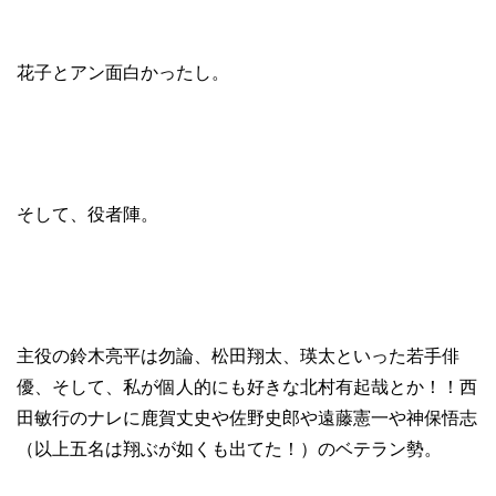
花子とアン面白かったし。
そして、役者陣。
主役の鈴木亮平は勿論、松田翔太、瑛太といった若手俳
優、そして、私が個人的にも好きな北村有起哉とか！！西
田敏行のナレに鹿賀丈史や佐野史郎や遠藤憲一や神保悟志
（以上五名は翔ぶが如くも出てた！）のベテラン勢。