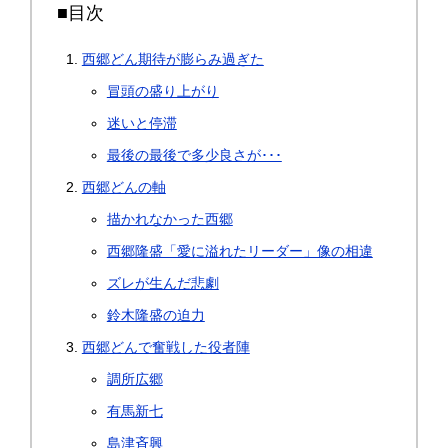
■目次
西郷どん期待が膨らみ過ぎた
冒頭の盛り上がり
迷いと停滞
最後の最後で多少良さが･･･
西郷どんの軸
描かれなかった西郷
西郷隆盛「愛に溢れたリーダー」像の相違
ズレが生んだ悲劇
鈴木隆盛の迫力
西郷どんで奮戦した役者陣
調所広郷
有馬新七
島津斉興