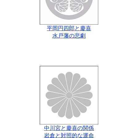
平岡円四郎と慶喜
水戸藩の悲劇
中川宮と慶喜の関係
岩倉と対照的な運命