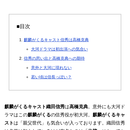
■目次
麒麟がくるキャスト信秀は高橋克典
大河ドラマは初出演への気合い
信秀の思い出と高橋克典への期待
意外と大河に現れない
若い頃は信長っぽい？
麒麟がくるキャスト織田信秀
は
高橋克典
。意外にも大河ド
ラマはこの
麒麟がくる
の信秀役が初大河。
麒麟がくるキャ
スト
は「親父世代」も気合いが入っております。織田信秀