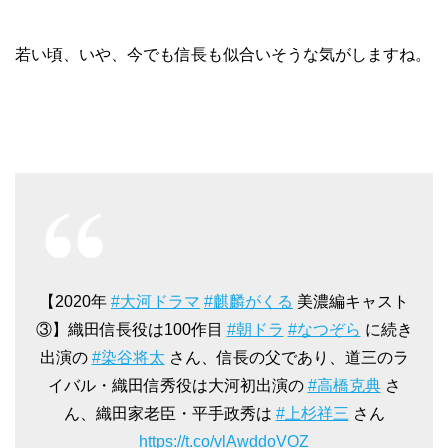
若い頃、いや、今でも信長も似合いそうな気がしますね。
【2020年
#大河ドラマ
#麒麟がくる
美濃編キャスト
③】織田信長役は100作目
#朝ドラ
#なつぞら
に続き
出演の
#染谷将太
さん、信長の父であり、道三のラ
イバル・織田信秀役は大河初出演の
#高橋克典
さ
ん、織田家老臣・平手政秀は
#上杉祥三
さん
https://t.co/vlAwddoVOZ