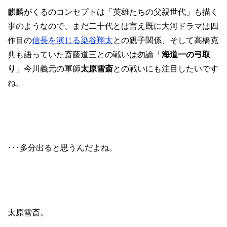
麒麟がくるのコンセプトは「英雄たちの父親世代」も描く
事のようなので、まだ二十代とは言え既に大河ドラマは四
作目の
信長を演じる染谷翔太
との親子関係、そして高橋克
典も語っていた斎藤道三との戦いは勿論「
海道一の弓取
り
」今川義元の軍師
太原雪斎
との戦いにも注目したいです
ね。
･･･多分出ると思うんだよね。
太原雪斎。