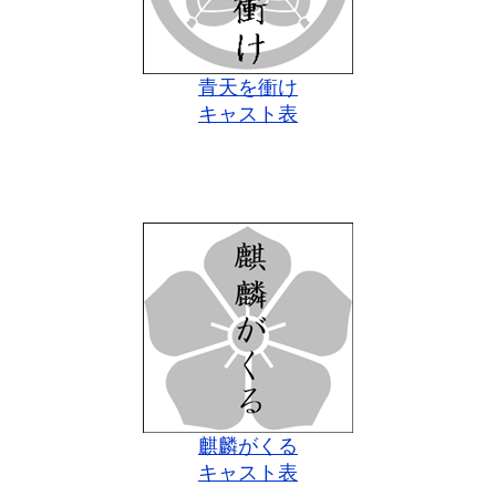
青天を衝け
キャスト表
麒麟がくる
キャスト表