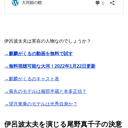
伊呂波太夫は実在の人物なのでしょうか？
→麒麟がくるの動画を無料で試す
→無料視聴可能な大河！2022年1月22日更新
→麒麟がくるのキャスト表
→菊丸のモデルは服部半蔵と本多正信？
→望月東庵のモデルは光秀自身か？
伊呂波太夫を演じる尾野真千子の決意