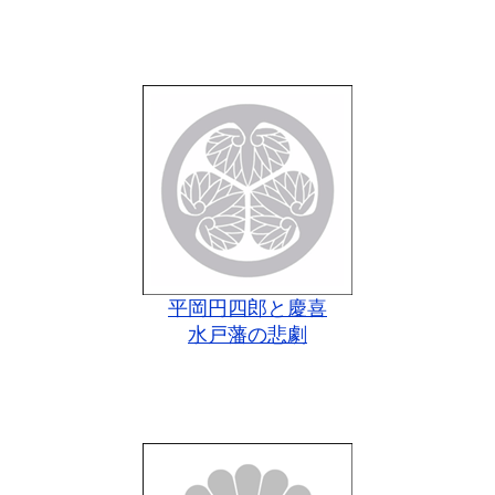
平岡円四郎と慶喜
水戸藩の悲劇