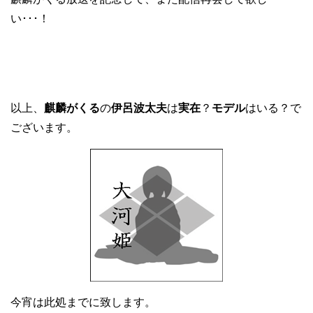
い･･･！
以上、
麒麟がくる
の
伊呂波太夫
は
実在
？
モデル
はいる？で
ございます。
今宵は此処までに致します。