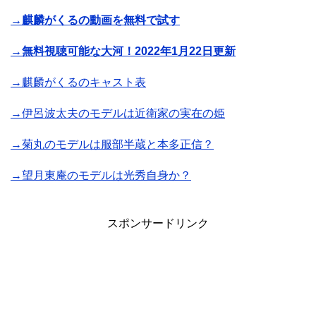
→麒麟がくるの動画を無料で試す
→無料視聴可能な大河！2022年1月22日更新
→麒麟がくるのキャスト表
→伊呂波太夫のモデルは近衛家の実在の姫
→菊丸のモデルは服部半蔵と本多正信？
→望月東庵のモデルは光秀自身か？
スポンサードリンク