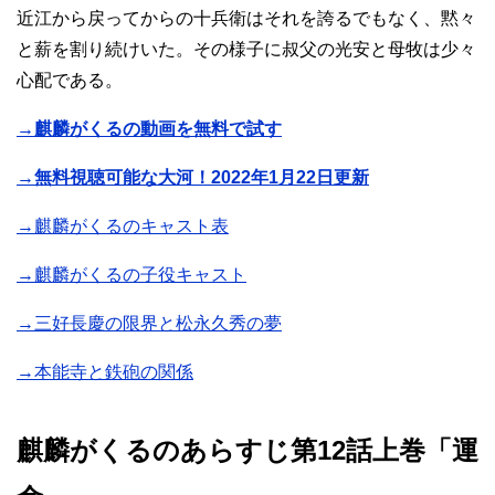
近江から戻ってからの十兵衛はそれを誇るでもなく、黙々
と薪を割り続けいた。その様子に叔父の光安と母牧は少々
心配である。
→麒麟がくるの動画を無料で試す
→無料視聴可能な大河！2022年1月22日更新
→麒麟がくるのキャスト表
→麒麟がくるの子役キャスト
→三好長慶の限界と松永久秀の夢
→本能寺と鉄砲の関係
麒麟がくるのあらすじ第12話上巻「運