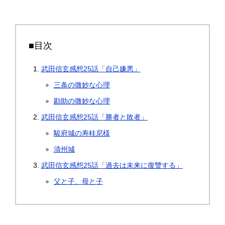
■目次
武田信玄感想25話「自己嫌悪」
三条の微妙な心理
勘助の微妙な心理
武田信玄感想25話「勝者と敗者」
駿府城の寿桂尼様
清州城
武田信玄感想25話「過去は未来に復讐する」
父と子、母と子