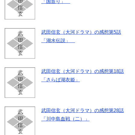
「国造り」
武田信玄（大河ドラマ）の感想第5話
「湖水伝説」
武田信玄（大河ドラマ）の感想第18話
「さらば湖衣姫」
武田信玄（大河ドラマ）の感想第28話
「川中島血戦（二）」