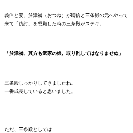
義信と妻、於津禰（おつね）が晴信と三条殿の元へやって
来て「仇討」を懇願した時の三条殿がステキ。
「於津禰、其方も武家の娘。取り乱してはなりませぬ」
三条殿しっかりしてきましたね。
一番成長していると思いました。
ただ、三条殿としては