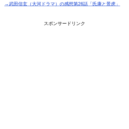
→武田信玄（大河ドラマ）の感想第26話「氏康と景虎」
スポンサードリンク