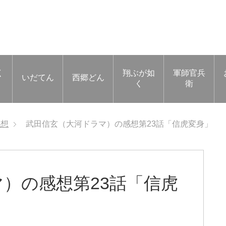
く
翔ぶが如
軍師官兵
いだてん
西郷どん
く
衛
感想
武田信玄（大河ドラマ）の感想第23話「信虎変身」
）の感想第23話「信虎