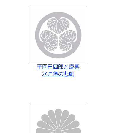
平岡円四郎と慶喜
水戸藩の悲劇