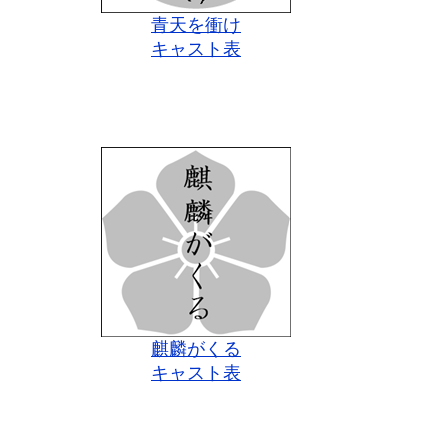
青天を衝け
キャスト表
麒麟がくる
キャスト表