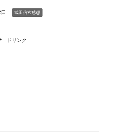
2日
武田信玄感想
サードリンク