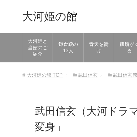
大河姫の館
大河姫と
鎌倉殿の
青天を衝
麒麟が
当館のご
13人
け
る
紹介
大河姫の館
TOP
武田信玄
武田信玄
武田信玄（大河ドラマ
変身」