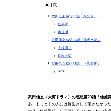
■目次
武田信玄感想23話「原晶俊」
仕事師
責任感
武田信玄感想23話「信虎と蘭」
夫婦漫才
別れの盃
武田信玄感想23話「上洛前夜」
天下
武田信玄（大河ドラマ）の感想第23話「信虎
あ、もっと中の人には長生きして頂きたかっ
一？「信虎追放」に関与していなかった。信