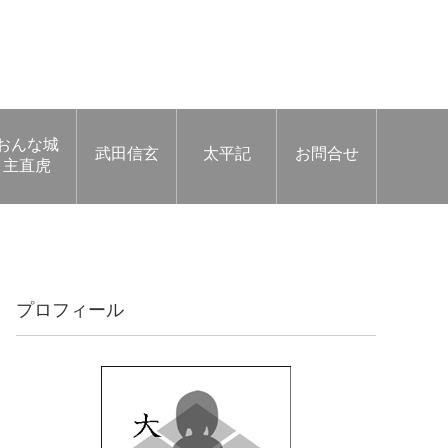
おんな城
武田信玄
太平記
お問合せ
主直虎
プロフィール