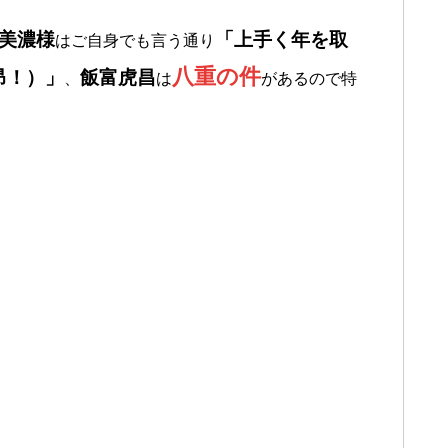
美濃様
「上手く年を取
はご自身でも言う通り
八重の件
昂！）」
飯富虎昌
、
は
があるので特