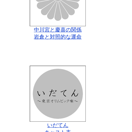
中川宮と慶喜の関係
岩倉と対照的な運命
いだてん