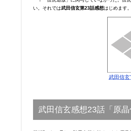
い。それでは
武田信玄第23話感想
はじめます
武田信玄
武田信玄感想23話「原晶