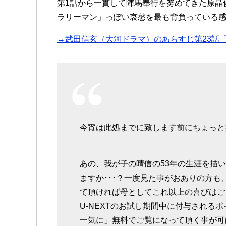
第1話から一貫して陣馬奉行を努めてきた原晶
ラリーマン」っぽい哀愁を最も背負っている
→武田信玄（大河ドラマ）のあらすじ第23話
今宵は此処までに致します前にちょっと
あの、我が子の晴信の53年の生涯を描
ますか･･･？一度見た事がおありの方
て頂ければ母としてこれ以上の喜びはご
U-NEXTのお試し期間中に付与される
一気に」無料でご覧になって頂く事が可