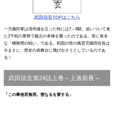
武田信玄TOPはこちら
一方織田軍は清州城を立った時には7～8騎、追いついて来
た2千程の軍勢で義元の本陣を襲ったのである。世に有名
な「桶狭間の戦い」である。戦国の世の風雲児織田信長は
今まさに、歴史の表舞台に飛び出そうとしているのであ
る！
武田信玄第24話上巻～上洛前夜～
「この事他言無用。密なるを要する」