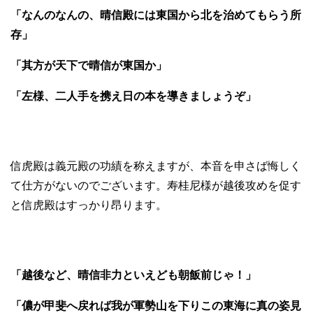
「なんのなんの、晴信殿には東国から北を治めてもらう所
存」
「其方が天下で晴信が東国か」
「左様、二人手を携え日の本を導きましょうぞ」
信虎殿は義元殿の功績を称えますが、本音を申さば悔しく
て仕方がないのでございます。寿桂尼様が越後攻めを促す
と信虎殿はすっかり昂ります。
「越後など、晴信非力といえども朝飯前じゃ！」
「儂が甲斐へ戻れば我が軍勢山を下りこの東海に真の姿見