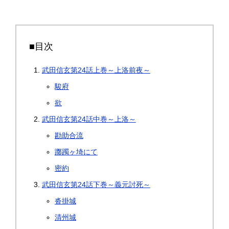
■目次
武田信玄第24話上巻～上洛前夜～
駿府
欲
武田信玄第24話中巻～上洛～
勘助合流
躑躅ヶ埼にて
密約
武田信玄第24話下巻～義元討死～
沓掛城
清州城