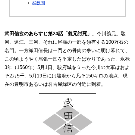
桶狭間
武田信玄のあらすじ第24話「義元討死」
。今川義元。駿
河、遠江、三河、それに尾張の一部を領有する100万石の
名門。一方織田信長は一門との骨肉の争いに明け暮れて、
この頃ようやく尾張一国を平定したばかりであった。永禄
3年（1560年）5月1日、駿府城を立った今川の大軍はおよ
そ2万5千。5月19日には駿府から凡そ150キロの地点、現
在の豊明市あるいは名古屋緑区の付近に到着。