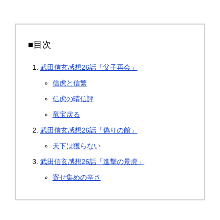
■目次
武田信玄感想26話「父子再会」
信虎と信繁
信虎の晴信評
竜宝戻る
武田信玄感想26話「偽りの館」
天下は獲らない
武田信玄感想26話「進撃の景虎」
寄せ集めの辛さ