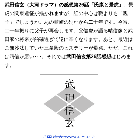
武田信玄（大河ドラマ）の感想第26話「氏康と景虎」
。景
虎の関東遠征が描かれますが、話の中心は戦よりも「親
子」でしょうか。あの韮崎の別れから二十年です。今宵、
二十年振りに父子が再会します。父信虎が語る晴信像と武
田家の将来が的確過ぎて逆に辛くなります。あと、最近は
ご無沙汰していた三条殿のヒステリーが爆発。ただ、これ
は晴信が悪い･･･。それでは
武田信玄第26話感想
はじめま
す。