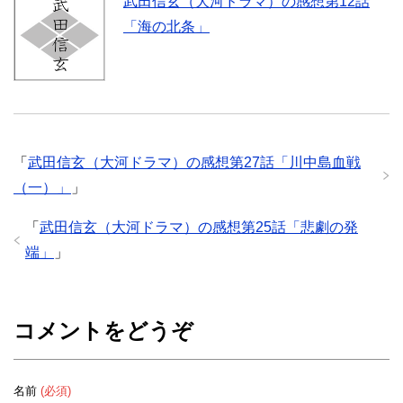
武田信玄（大河ドラマ）の感想第12話
「海の北条」
「
武田信玄（大河ドラマ）の感想第27話「川中島血戦
（一）」
」
「
武田信玄（大河ドラマ）の感想第25話「悲劇の発
端」
」
コメントをどうぞ
名前
(必須)