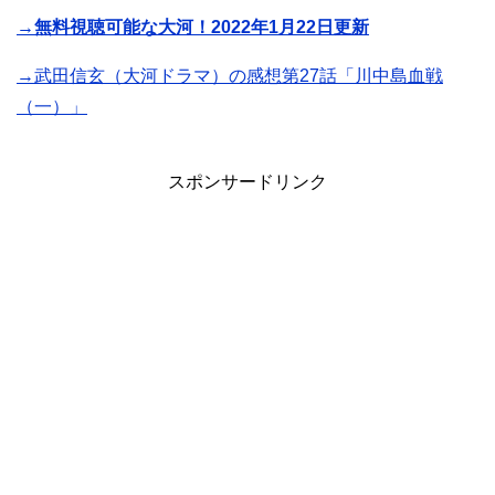
→無料視聴可能な大河！2022年1月22日更新
→武田信玄（大河ドラマ）の感想第27話「川中島血戦
（一）」
スポンサードリンク