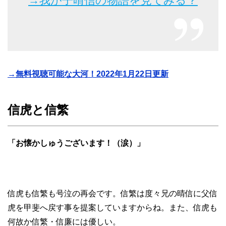
→我が子晴信の物語を見てみる？
→無料視聴可能な大河！2022年1月22日更新
信虎と信繁
「お懐かしゅうございます！（涙）」
信虎も信繁も号泣の再会です。信繁は度々兄の晴信に父信
虎を甲斐へ戻す事を提案していますからね。また、信虎も
何故か信繁・信廉には優しい。