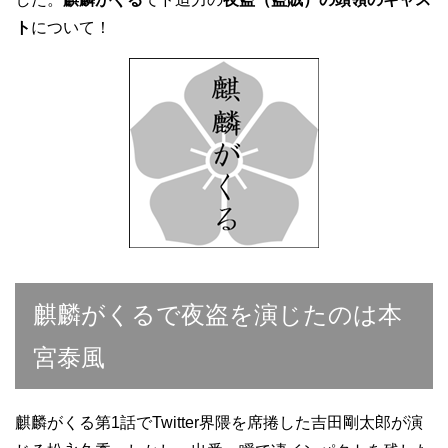
ト
について！
麒麟がくるで夜盗を演じたのは本
宮泰風
麒麟がくる第1話でTwitter界隈を席捲した吉田剛太郎が演