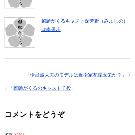
麒麟がくるキャスト深芳野（みよしの）
は南果歩
「
伊呂波太夫のモデルは近衛家花屋玉栄か？
」
「
麒麟がくるのキャスト子役
」
コメントをどうぞ
名前
(必須)