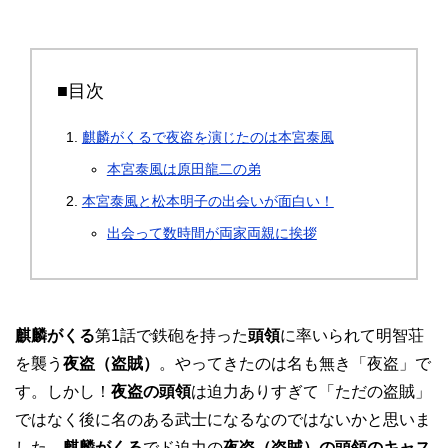
■目次
麒麟がくるで夜盗を演じたのは本宮泰風
本宮泰風は原田龍二の弟
本宮泰風と松本明子の出会いが面白い！
出会って数時間が両家両親に挨拶
麒麟がくる
第1話で鉄砲を持った
頭領
に率いられて明智荘
を襲う
夜盗（盗賊）
。やってきたのは名も無き「夜盗」で
す。しかし！
夜盗の頭領
は迫力ありすぎて「ただの盗賊」
ではなく後に名のある武士になるなのではないかと思いま
した。
麒麟がくる
でド迫力の
夜盗（盗賊）の頭領のキャス