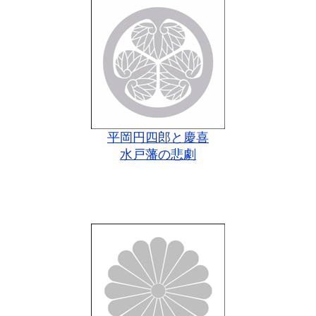
平岡円四郎と慶喜
水戸藩の悲劇