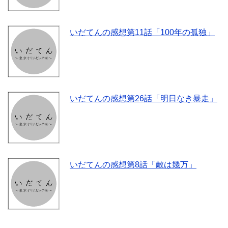
いだてんの感想第11話「100年の孤独」
いだてんの感想第26話「明日なき暴走」
いだてんの感想第8話「敵は幾万」