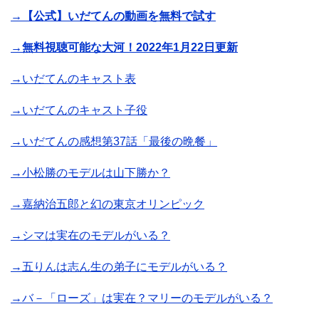
→【公式】いだてんの動画を無料で試す
→無料視聴可能な大河！2022年1月22日更新
→いだてんのキャスト表
→いだてんのキャスト子役
→いだてんの感想第37話「最後の晩餐」
→小松勝のモデルは山下勝か？
→嘉納治五郎と幻の東京オリンピック
→シマは実在のモデルがいる？
→五りんは志ん生の弟子にモデルがいる？
→バ－「ローズ」は実在？マリーのモデルがいる？