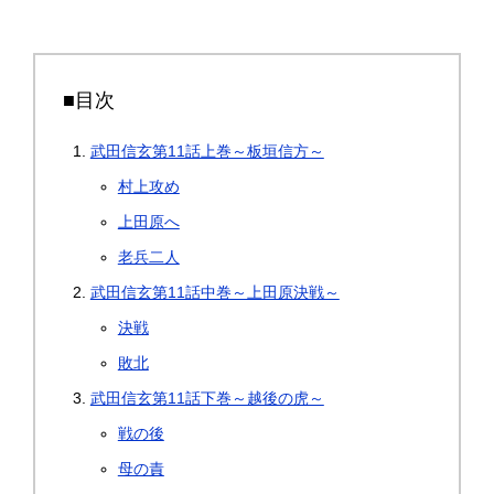
■目次
武田信玄第11話上巻～板垣信方～
村上攻め
上田原へ
老兵二人
武田信玄第11話中巻～上田原決戦～
決戦
敗北
武田信玄第11話下巻～越後の虎～
戦の後
母の責