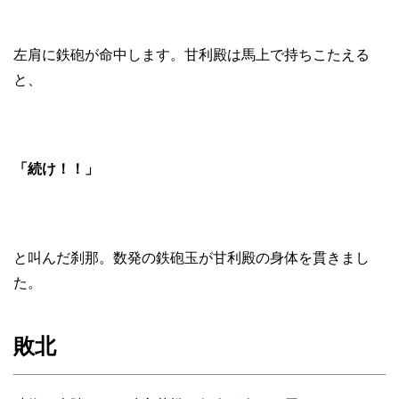
左肩に鉄砲が命中します。甘利殿は馬上で持ちこたえる
と、
「続け！！」
と叫んだ刹那。数発の鉄砲玉が甘利殿の身体を貫きまし
た。
敗北