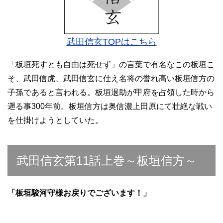
武田信玄TOPはこちら
「板垣死すとも自由は死せず」の言葉で有名なこの板垣こ
そ、武田信虎、武田信玄に仕え名将の誉れ高い板垣信方の
子孫であると言われる。板垣退助が甲府を占領した時から
遡る事300年前。板垣信方は奥信濃上田原にて壮絶な戦い
を仕掛けようとしていた。
武田信玄第11話上巻～板垣信方～
「板垣駿河守様お戻りでございます！」