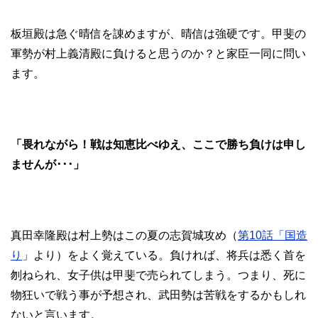
板垣殿は急ぐ晴信を諌めますが、晴信は強硬です。甲斐の
軍勢が村上義清殿に負けると思うのか？と家臣一同に問い
ます。
「畏れながら！戦は知恵比べゆえ、ここで勝ち負けは申し
ませんが･･･」
真田幸隆殿は村上勢はこの夏の志賀城攻め（
第10話「国造
り
」より）をよく覚えている。負ければ、将兵は悉く首を
刎ねられ、女子供は甲斐で売られてしまう。つまり、死に
物狂いで戦う事が予想され、武田勢は苦戦をするかもしれ
ないと言います。