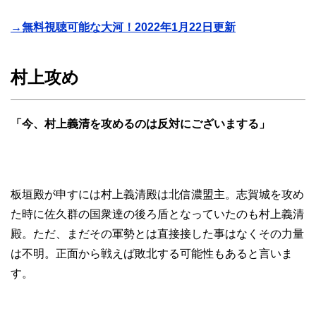
→無料視聴可能な大河！2022年1月22日更新
村上攻め
「今、村上義清を攻めるのは反対にございまする」
板垣殿が申すには村上義清殿は北信濃盟主。志賀城を攻め
た時に佐久群の国衆達の後ろ盾となっていたのも村上義清
殿。ただ、まだその軍勢とは直接接した事はなくその力量
は不明。正面から戦えば敗北する可能性もあると言いま
す。