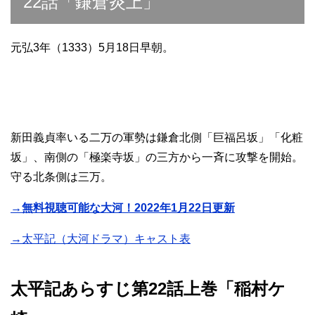
22話「鎌倉炎上」
元弘3年（1333）5月18日早朝。
新田義貞率いる二万の軍勢は鎌倉北側「巨福呂坂」「化粧
坂」、南側の「極楽寺坂」の三方から一斉に攻撃を開始。
守る北条側は三万。
→無料視聴可能な大河！2022年1月22日更新
→太平記（大河ドラマ）キャスト表
太平記あらすじ第22話上巻「稲村ケ