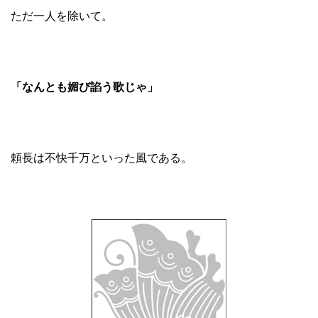
ただ一人を除いて。
「なんとも媚び諂う歌じゃ」
頼長は不快千万といった風である。