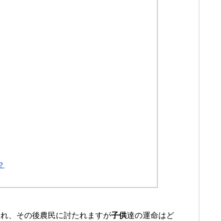
？
破れ、その後農民に討たれますが
子供
達の運命はど