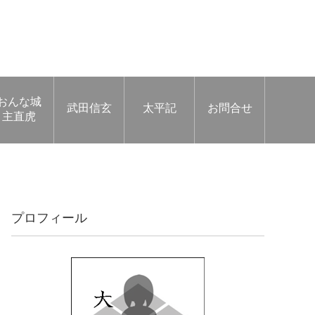
おんな城
武田信玄
太平記
お問合せ
主直虎
プロフィール