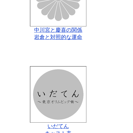
中川宮と慶喜の関係
岩倉と対照的な運命
いだてん