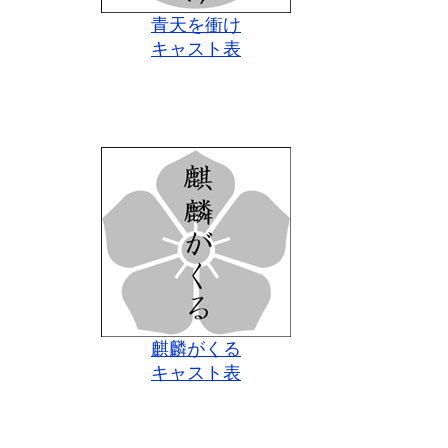
青天を衝け
キャスト表
麒麟がくる
キャスト表