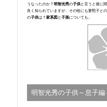
うなったのか？
明智光秀
の
子供
と言うと後に
良く知られていますが、その他にも妻煕子と
の
子供
は？
家系図
と
子孫
についても。
明智光秀の子供～息子編