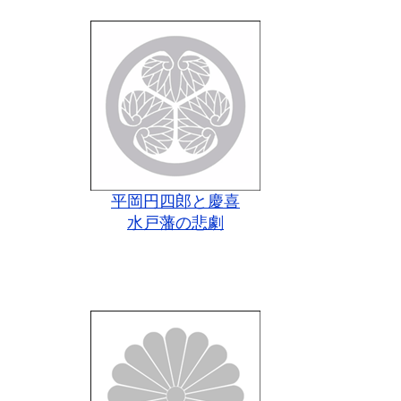
平岡円四郎と慶喜
水戸藩の悲劇