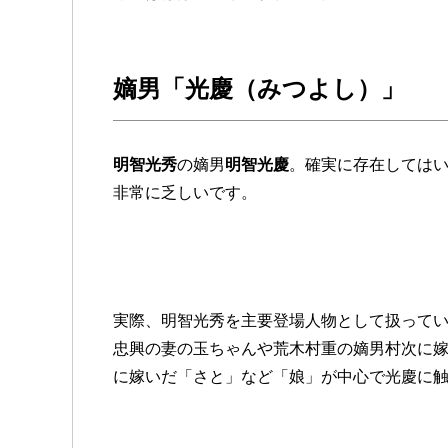
嫡男「光慶（みつよし）」
明智光秀
の嫡男
明智光慶
。確実に存在しては
非常に乏しいです。
実際、明智光秀を主要登場人物として扱って
忠興の妻の玉ちゃんや荒木村重の嫡男村次に
に嫁いだ「さと」など「娘」が中心で光慶に