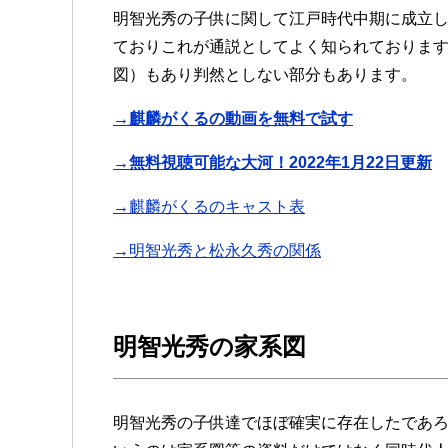
明智光秀の子供に関して江戸時代中期に成立
ておりこれが通説としてよく知られておりま
図）もあり判然としない部分もあります。
→麒麟がくるの動画を無料で試す
→無料視聴可能な大河！2022年1月22日更新
→麒麟がくるのキャスト表
→明智光秀と松永久秀の関係
明智光秀の家系図
明智光秀の子供達でほぼ確実に存在したであ