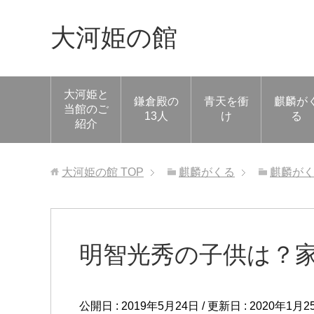
大河姫の館
大河姫と
鎌倉殿の
青天を衝
麒麟が
当館のご
13人
け
る
紹介
大河姫の館
TOP
麒麟がくる
麒麟が
明智光秀の子供は？
公開日 :
2019年5月24日
/ 更新日 :
2020年1月2