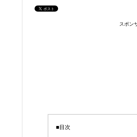
スポン
■目次