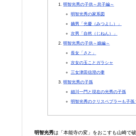
明智光秀の子供～息子編～
明智光秀の家系図
嫡男「光慶（みつよし）」
次男「自然（じねん）」
明智光秀の子供～娘編～
長女「さと」
次女の玉ことガラシャ
三女津田信澄の妻
明智光秀の子孫
細川一門と現在の光秀の子孫
明智光秀のクリスペプラーも子孫
明智光秀
は「本能寺の変」をおこすも山崎で