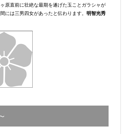
関ヶ原直前に壮絶な最期を遂げた玉ことガラシャが
の間には三男四女があったと伝わります。
明智光秀
～