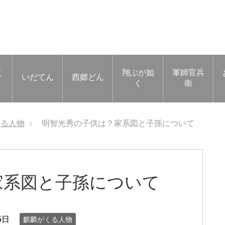
く
翔ぶが如
軍師官兵
いだてん
西郷どん
く
衛
くる人物
明智光秀の子供は？家系図と子孫について
家系図と子孫について
5日
麒麟がくる人物