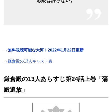
頼朝は許さない。
→無料視聴可能な大河！2022年1月22日更新
→鎌倉殿の13人キャスト表
鎌倉殿の13人あらすじ第24話上巻「蒲
殿追放」