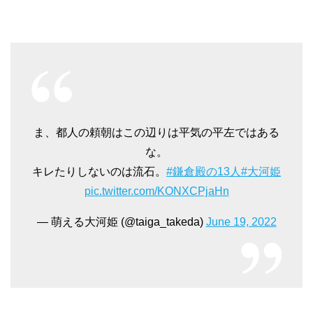
ま、都人の頼朝はこの辺りは平気の平左ではある
な。
キレたりしないのは流石。
#鎌倉殿の13人
#大河姫
pic.twitter.com/KONXCPjaHn
— 萌える大河姫 (@taiga_takeda)
June 19, 2022