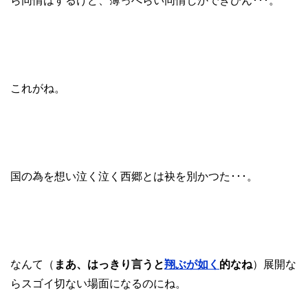
ら同情はするけど、薄っぺらい同情しかできひん･･･。
これがね。
国の為を想い泣く泣く西郷とは袂を別かつた･･･。
なんて（
まあ、はっきり言うと
翔ぶが如く
的なね
）展開な
らスゴイ切ない場面になるのにね。