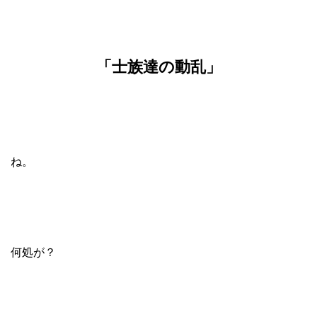
「士族達の動乱」
ね。
何処が？