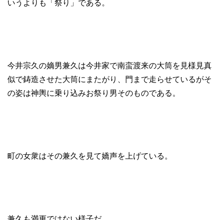
いうよりも「祭り」である。
今井宗久の嫡男兼久は今井家で南蛮渡来の大筒を見様見真
似で鋳造させた大筒にまたがり、門まで走らせているがそ
の姿は神輿に乗り込みお祭り男そのものである。
町の女衆はその兼久を見て嬌声を上げている。
兼久も満更ではない様子だ。