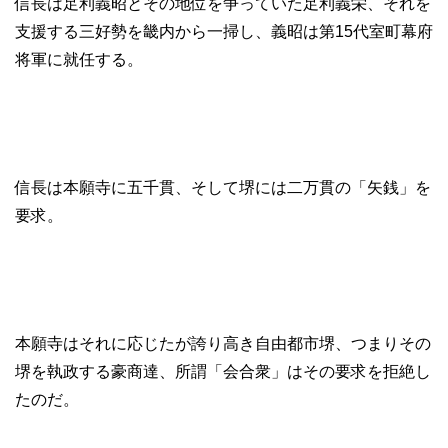
信長は足利義昭とその地位を争っていた足利義栄、それを
支援する三好勢を畿内から一掃し、義昭は第15代室町幕府
将軍に就任する。
信長は本願寺に五千貫、そして堺には二万貫の「矢銭」を
要求。
本願寺はそれに応じたが誇り高き自由都市堺、つまりその
堺を執政する豪商達、所謂「会合衆」はその要求を拒絶し
たのだ。