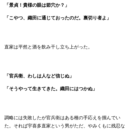
「景貞！貴様の眼は節穴か？」
「こやつ、織田に通じておったのだ。裏切り者よ」
直家は平然と酒を飲み干し立ち上がった。
「官兵衛、わしは人など信じぬ」
「そうやって生きてきた。織田にはつかぬ」
調略には失敗したが官兵衛はある種の手応えを掴んでい
た。それば宇喜多直家という男がただ、やみくもに残忍な