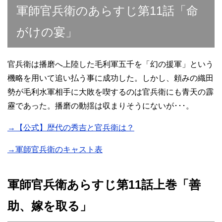
軍師官兵衛のあらすじ第11話「命
がけの宴」
官兵衛は播磨へ上陸した毛利軍五千を「幻の援軍」という
機略を用いて追い払う事に成功した。しかし、頼みの織田
勢が毛利水軍相手に大敗を喫するのは官兵衛にも青天の霹
靂であった。播磨の動揺は収まりそうにないが･･･。
→【公式】歴代の秀吉と官兵衛は？
→軍師官兵衛のキャスト表
軍師官兵衛あらすじ第11話上巻「善
助、嫁を取る」