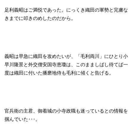
足利義昭はご満悦であった。にっくき織田の軍勢と完膚な
きまでに叩きのめしたのだから。
義昭は早急に織田を攻めたいが、「毛利両川」にひとり小
早川隆景と外交僧安国寺恵瓊は、このまましばし待てば一
度は織田に付いた播磨地侍も毛利に傾くと告げる。
官兵衛の主君、御着城の小寺政職も迷っているとの情報を
掴んでいた･･･。