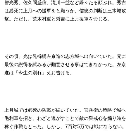
智光秀、佐久間盛信、滝川一益など錚々たる顔ぶれ。秀吉
は必死に上月への援軍をと願うが、信忠の判断は三木城攻
撃。ただし、荒木村重と秀吉に上月援軍を命じる。
その頃、光は兄櫛橋左京進の志方城へ出向いていた。兄に
最後の説得を試みるが翻意させる事はできなかった。左京
進は「今生の別れ」えお告げる。
上月城では必死の防戦が続いていた。官兵衛の策略で城へ
毛利軍を招き、わざと逃がすことで敵の警戒心を煽り時を
稼ぐ作戦もとった。しかし、7百対5万では戦にならない。