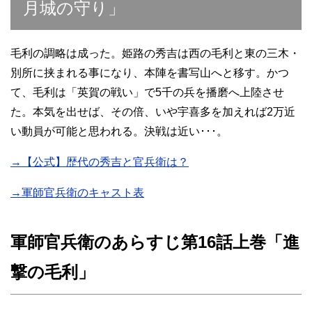
月城の守り」
毛利の調略は成った。姫路の秀吉は西の毛利と東の三木・
別所に挟まれる事になり、本陣を書写山へと移す。かつ
て、毛利は「英賀の戦い」で5千の兵を播磨へ上陸させ
た。本気を出せば、その倍、いや宇喜多を加えれば2万近
い動員が可能と思われる。決戦は近い･･･。
→【公式】歴代の秀吉と官兵衛は？
→軍師官兵衛のキャスト表
軍師官兵衛のあらすじ第16話上巻「進
撃の毛利」