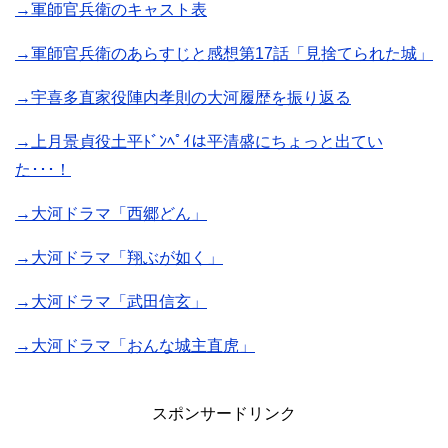
→軍師官兵衛のキャスト表
→軍師官兵衛のあらすじと感想第17話「見捨てられた城」
→宇喜多直家役陣内孝則の大河履歴を振り返る
→上月景貞役土平ﾄﾞﾝﾍﾟｲは平清盛にちょっと出てい
た･･･！
→大河ドラマ「西郷どん」
→大河ドラマ「翔ぶが如く」
→大河ドラマ「武田信玄」
→大河ドラマ「おんな城主直虎」
スポンサードリンク