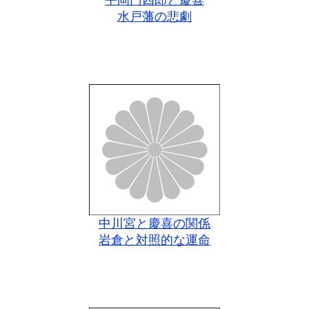
平岡円四郎と慶喜
水戸藩の悲劇
中川宮と慶喜の関係
岩倉と対照的な運命