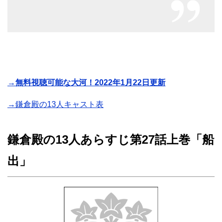
→無料視聴可能な大河！2022年1月22日更新
→鎌倉殿の13人キャスト表
鎌倉殿の13人あらすじ第27話上巻「船
出」