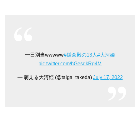
一日別当wwwww
#鎌倉殿の13人
#大河姫
pic.twitter.com/hGesdkRg4M
— 萌える大河姫 (@taiga_takeda)
July 17, 2022