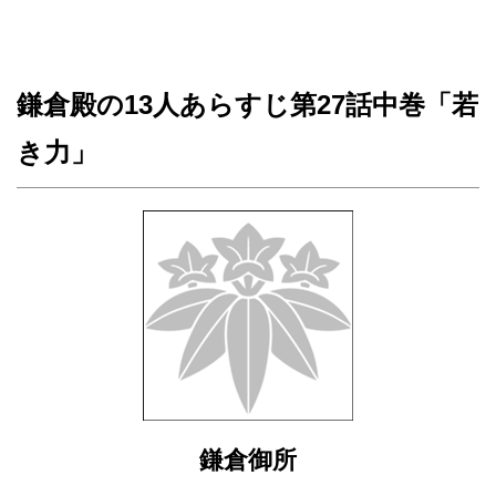
鎌倉殿の13人あらすじ第27話中巻「若
き力」
鎌倉御所