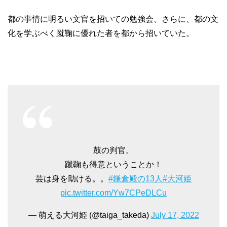
都の事情に明るい文官を招いての勉強会、さらに、都の文
化を学ぶべく蹴鞠に優れた者を都から招いていた。
鼓の判官。
蹴鞠も得意ということか！
芸は身を助ける。。
#鎌倉殿の13人
#大河姫
pic.twitter.com/Yw7CPeDLCu
— 萌える大河姫 (@taiga_takeda)
July 17, 2022