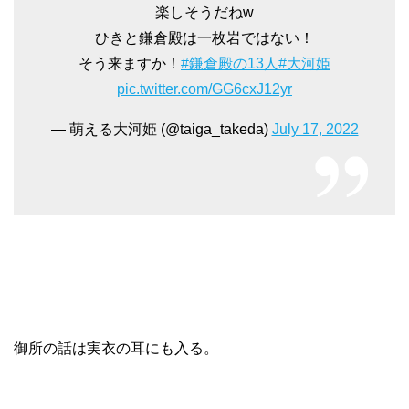
楽しそうだねw
ひきと鎌倉殿は一枚岩ではない！
そう来ますか！
#鎌倉殿の13人
#大河姫
pic.twitter.com/GG6cxJ12yr
— 萌える大河姫 (@taiga_takeda)
July 17, 2022
御所の話は実衣の耳にも入る。