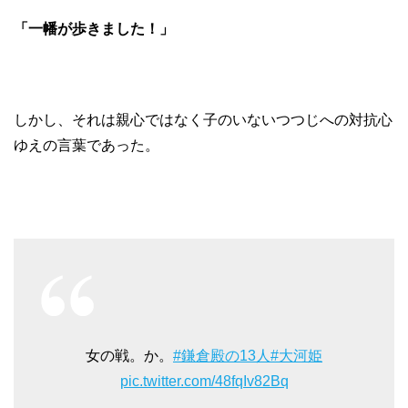
「一幡が歩きました！」
しかし、それは親心ではなく子のいないつつじへの対抗心
ゆえの言葉であった。
女の戦。か。
#鎌倉殿の13人
#大河姫
pic.twitter.com/48fqIv82Bq