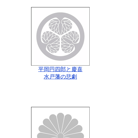
平岡円四郎と慶喜
水戸藩の悲劇