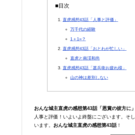
■目次
直虎感想43話「人事と評価」
万千代の経験
1＋1=？
直虎感想43話「おとわが忙しい」
直虎と南渓和尚
直虎感想43話「甚兵衛お疲れ様」
山の神は差別しない
おんな城主直虎の感想第43話「恩賞の彼方に
人事と評価！いよいよ終盤にございます。そ
います。
おんな城主直虎の感想第43話
！