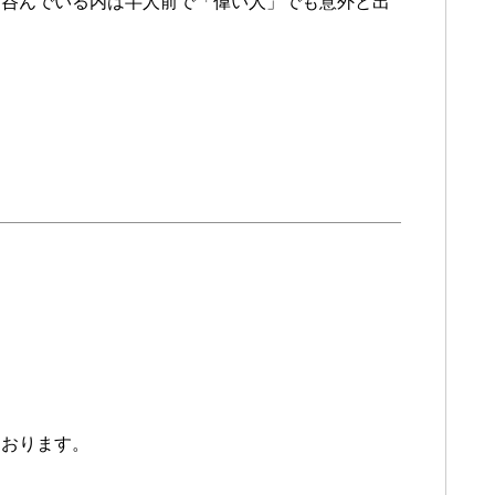
を呑んでいる内は半人前で「偉い人」でも意外と出
におります。