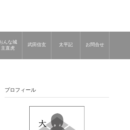
おんな城
武田信玄
太平記
お問合せ
主直虎
プロフィール