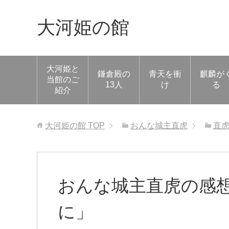
大河姫の館
大河姫と
鎌倉殿の
青天を衝
麒麟が
当館のご
13人
け
る
紹介
大河姫の館
TOP
おんな城主直虎
直
おんな城主直虎の感想
に」