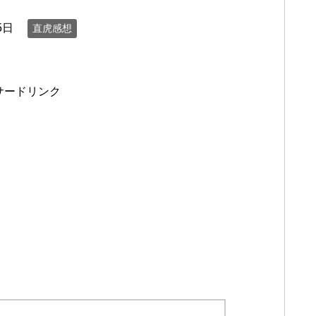
5日
直虎感想
サードリンク