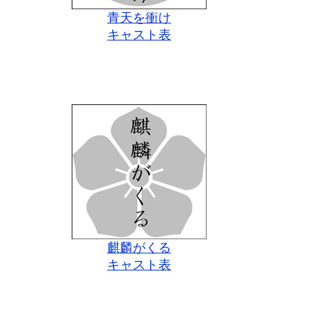
青天を衝け
キャスト表
麒麟がくる
キャスト表