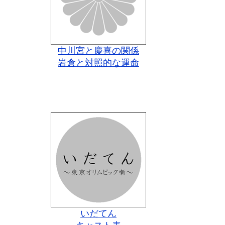
中川宮と慶喜の関係
岩倉と対照的な運命
いだてん