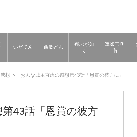
く
翔ぶが如
軍師官兵
いだてん
西郷どん
く
衛
虎感想
おんな城主直虎の感想第43話「恩賞の彼方に」
第43話「恩賞の彼方