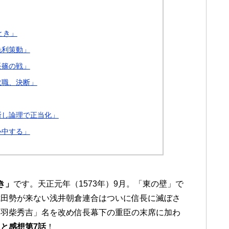
とき」
毛利策動」
長篠の戦」
政職、決断」
断し論理で正当化」
心中する」
き」
です。天正元年（1573年）9月。「東の壁」で
武田勢が来ない浅井朝倉連合はついに信長に滅ぼさ
「羽柴秀吉」名を改め信長幕下の重臣の末席に加わ
と感想第7話
！