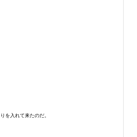
探りを入れて来たのだ。