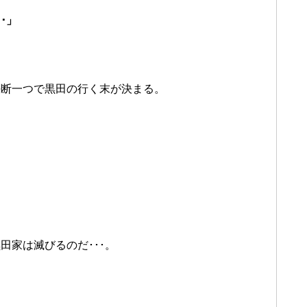
･」
決断一つで黒田の行く末が決まる。
田家は滅びるのだ･･･。