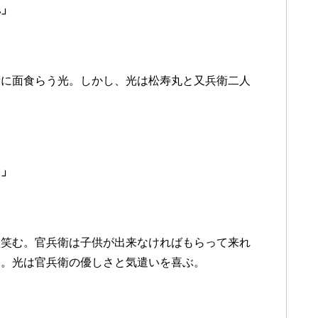
れ」
衛に面食らう光。しかし、光は松寿丸と又兵衛二人
た」
微笑む。官兵衛は子供が出来なければもらって来れ
う。光は官兵衛の優しさと気遣いを喜ぶ。