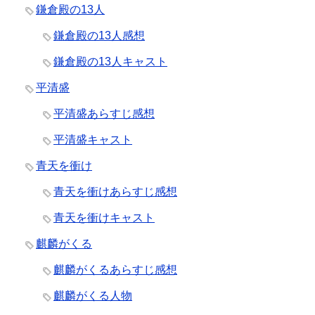
鎌倉殿の13人
鎌倉殿の13人感想
鎌倉殿の13人キャスト
平清盛
平清盛あらすじ感想
平清盛キャスト
青天を衝け
青天を衝けあらすじ感想
青天を衝けキャスト
麒麟がくる
麒麟がくるあらすじ感想
麒麟がくる人物