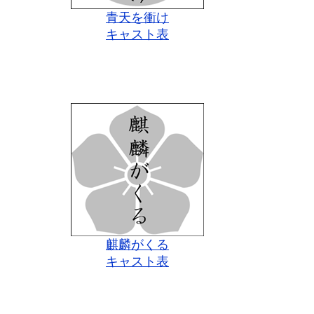
青天を衝け
キャスト表
麒麟がくる
キャスト表