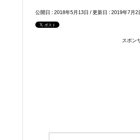
公開日 :
2018年5月13日
/ 更新日 :
2019年7月2
スポン