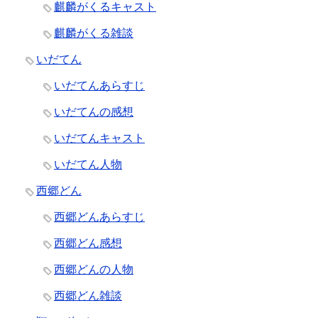
麒麟がくるキャスト
麒麟がくる雑談
いだてん
いだてんあらすじ
いだてんの感想
いだてんキャスト
いだてん人物
西郷どん
西郷どんあらすじ
西郷どん感想
西郷どんの人物
西郷どん雑談