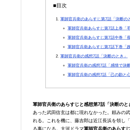
■目次
軍師官兵衛のあらすじ第7話「決断の
軍師官兵衛あらすじ第7話上巻「
軍師官兵衛あらすじ第7話中巻「
軍師官兵衛あらすじ第7話下巻「
軍師官兵衛の感想7話「決断のとき」
軍師官兵衛の感想7話「感情で決
軍師官兵衛の感想7話「己の勘と
軍師官兵衛のあらすじと感想第7話「決断のと
あった武田信玄は都に現れなかった。頼みの
れる。これを機に、藤吉郎は近江長浜を領し
る事になる。大河ドラマ
軍師官兵衛のあらすじ