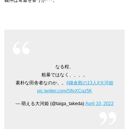
義仲は奪還を誓うが･･･。
なる程、
粗暴ではなく、、、。
素朴な田舎者なのか。。
#鎌倉殿の13人
#大河姫
pic.twitter.com/SfIxXCqz5K
— 萌える大河姫 (@taiga_takeda)
April 10, 2022