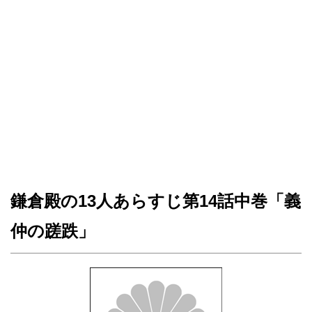
鎌倉殿の13人あらすじ第14話中巻「義
仲の蹉跌」