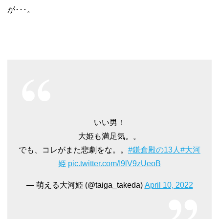
が･･･。
いい男！
大姫も満足気。。
でも、コレがまた悲劇をな。。
#鎌倉殿の13人
#大河
姫
pic.twitter.com/I9lV9zUeoB
— 萌える大河姫 (@taiga_takeda)
April 10, 2022