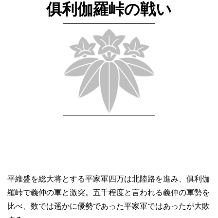
俱利伽羅峠の戦い
平維盛を総大将とする平家軍四万は北陸路を進み、俱利伽
羅峠で義仲の軍と激突。五千程度と言われる義仲の軍勢を
比べ、数では遥かに優勢であった平家軍ではあったが大敗