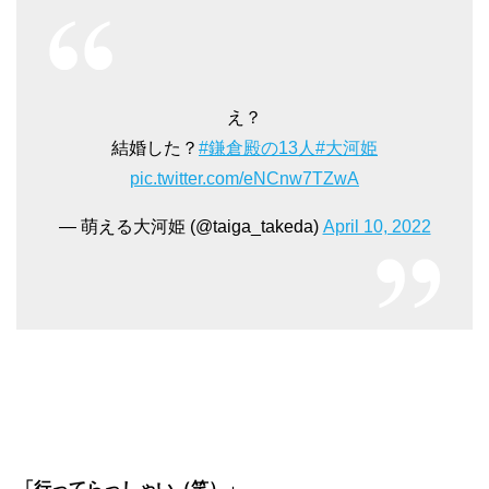
え？
結婚した？
#鎌倉殿の13人
#大河姫
pic.twitter.com/eNCnw7TZwA
— 萌える大河姫 (@taiga_takeda)
April 10, 2022
「行ってらっしゃい（笑）」