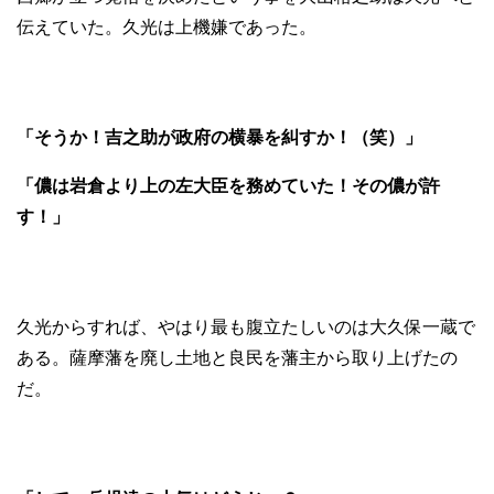
伝えていた。久光は上機嫌であった。
「そうか！吉之助が政府の横暴を糾すか！（笑）」
「儂は岩倉より上の左大臣を務めていた！その儂が許
す！」
久光からすれば、やはり最も腹立たしいのは大久保一蔵で
ある。薩摩藩を廃し土地と良民を藩主から取り上げたの
だ。