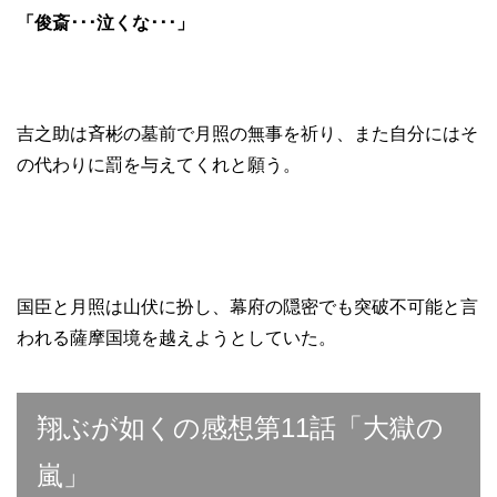
「俊斎･･･泣くな･･･」
吉之助は斉彬の墓前で月照の無事を祈り、また自分にはそ
の代わりに罰を与えてくれと願う。
国臣と月照は山伏に扮し、幕府の隠密でも突破不可能と言
われる薩摩国境を越えようとしていた。
翔ぶが如くの感想第11話「大獄の
嵐」