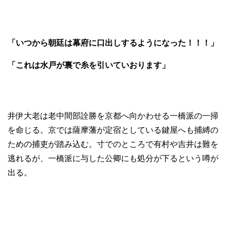
「いつから朝廷は幕府に口出しするようになった！！！」
「これは水戸が裏で糸を引いていおります」
井伊大老は老中間部詮勝を京都へ向かわせる一橋派の一掃
を命じる。京では薩摩藩が定宿としている鍵屋へも捕縛の
ための捕吏が踏み込む。寸でのところで有村や吉井は難を
逃れるが、一橋派に与した公卿にも処分が下るという噂が
出る。