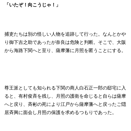
「いたぞ！向こうじゃ！」
捕吏たちは別の怪しい人物を追跡して行った。なんとかや
り御下吉之助であったが奈良は危険と判断。そこで、大阪
から海路下関へと至り、薩摩藩に月照を匿うことにする。
尊王派としても知られる下関の商人白石正一郎の邸宅に入
ると、有村俊斉を残し、月照の護衛を命じると自らは薩摩
へと戻り、斉彬の死により江戸から薩摩藩へと戻ったご隠
居斉興に面会し月照の保護を求めるつもりであった。