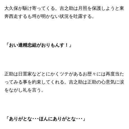
大久保が駆け寄ってくる。吉之助は月照を保護しようと東
奔西走するも埒が明かない状況を吐露する。
「おい達精忠組がおりもんす！」
正助は日置家などとにかくツテがあるお歴々には再度当た
ってみる事を約束してくれる。吉之助は正助の心意気に涙
をながし礼を言う。
「ありがとな･･･ほんにありがとな･･･」