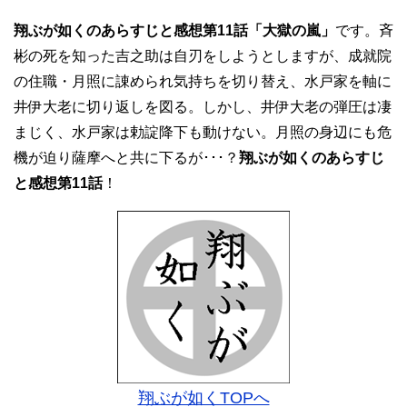
翔ぶが如くのあらすじと感想第11話「大獄の嵐」
です。斉
彬の死を知った吉之助は自刃をしようとしますが、成就院
の住職・月照に諌められ気持ちを切り替え、水戸家を軸に
井伊大老に切り返しを図る。しかし、井伊大老の弾圧は凄
まじく、水戸家は勅諚降下も動けない。月照の身辺にも危
機が迫り薩摩へと共に下るが･･･？
翔ぶが如くのあらすじ
と感想第11話
！
翔ぶが如くTOPへ