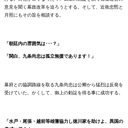
意見を聞く幕政改革を迫ろうとする。そして、近衛忠煕と
月照にもその旨を相談する。
「朝廷内の雰囲気は･･･？」
「関白、九条尚忠は孤立無援であります！」
幕府との協調路線を取る九条尚忠は公卿から猛烈は反発を
受けていた。かくして、御上の勅諚を得る事に成功する。
「水戸・尾張・越前等雄藩協力し徳川家を助けよ、異国の