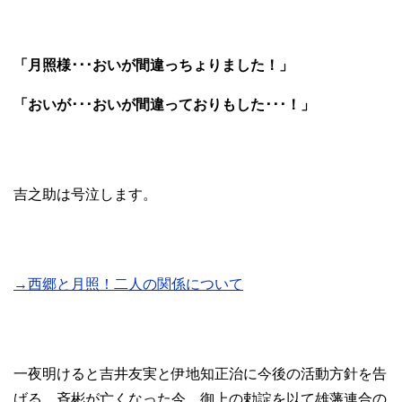
「月照様･･･おいが間違っちょりました！」
「おいが･･･おいが間違っておりもした･･･！」
吉之助は号泣します。
→西郷と月照！二人の関係について
一夜明けると吉井友実と伊地知正治に今後の活動方針を告
げる。斉彬が亡くなった今、御上の勅諚を以て雄藩連合の