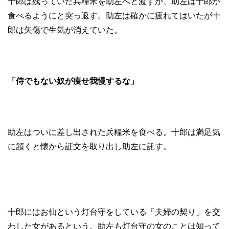
十郎は残っていた兵糧米を助左へと渡すが、助左は十郎が
食べるようにと突っ返す。助左は確かに疲れてはいたが十
郎は矢傷で生気が消えていた。
「侍でもない奴が痩せ我慢するな」
助左はついに差し出された兵糧米を食べる。十郎は満足気
に頷くと懐から証文を取り出し助左に託す。
十郎にはお仙という灯台守をしている「夫婦の契り」を交
わした女があるという。助左も灯台守の女のことは知って