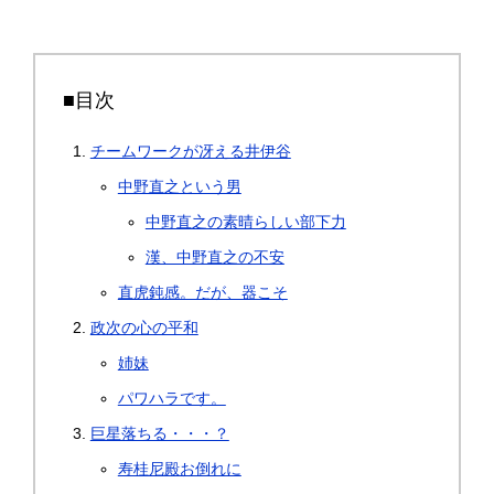
■目次
チームワークが冴える井伊谷
中野直之という男
中野直之の素晴らしい部下力
漢、中野直之の不安
直虎鈍感。だが、器こそ
政次の心の平和
姉妹
パワハラです。
巨星落ちる・・・？
寿桂尼殿お倒れに