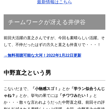
最新情報はこちら
チームワークが冴える井伊谷
前回大活躍の直之さんですが、今回も素晴らしい活躍。そ
して、不仲だったはずの方久と直之も仲直りで・・・！
→無料視聴可能な大河！2022年1月22日更新
中野直之という男
こないだまで、
「小物感スゴ！」
とか
「学ラン似合うんじ
ゃね？」
とか、挙句の果てには
「チワワみたい！」
と
か・・・散々な言われようだった中野直之様。前回その評