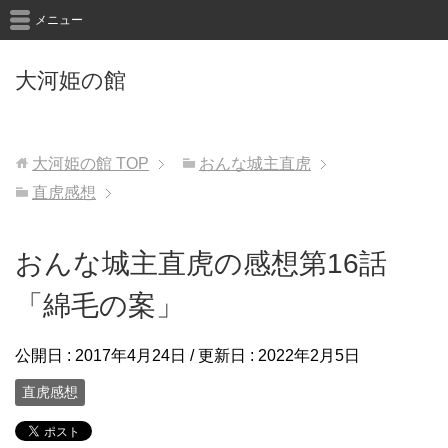
メニュー
大河姫の館
大河姫の館
TOP
おんな城主直虎
直虎感想
おんな城主直虎の感想第16話
「綿毛の案」
公開日 :
2017年4月24日
/ 更新日 :
2022年2月5日
直虎感想