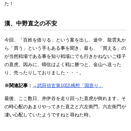
た！
漢、中野直之の不安
今回、「百姓を借りる」という案を出し、途中、龍雲丸か
ら「買う」という手もある事を聞き、最も、「買える」の
が当然戦場である事を知り戦場にでも行きかねないご様子
の直虎。因みに、晴信はよく戦に勝つと、金山へ送った
り、売ったりしておりました・・・。
※関連記事：
→武田信玄第10話感想「国造り」
最後、ここ数日、井伊谷を走り回った直虎が倒れます。そ
の時心配のあまりやってきた直之と六左衛門。六左衛門が
凄い心配していたようですねと尋ねた時。