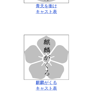
青天を衝け
キャスト表
麒麟がくる
キャスト表