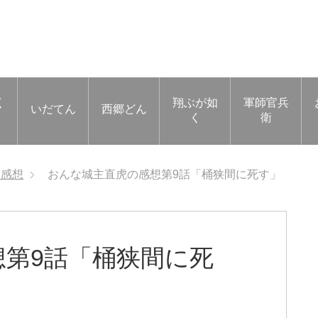
く
翔ぶが如
軍師官兵
いだてん
西郷どん
く
衛
虎感想
おんな城主直虎の感想第9話「桶狭間に死す」
第9話「桶狭間に死