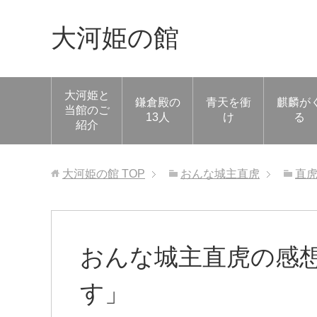
大河姫の館
大河姫と
鎌倉殿の
青天を衝
麒麟が
当館のご
13人
け
る
紹介
大河姫の館
TOP
おんな城主直虎
直
おんな城主直虎の感想
す」