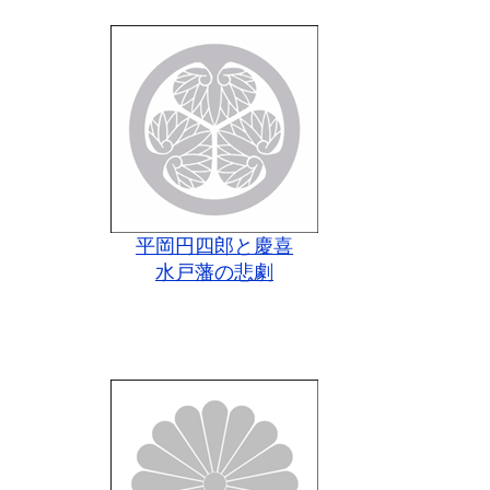
平岡円四郎と慶喜
水戸藩の悲劇