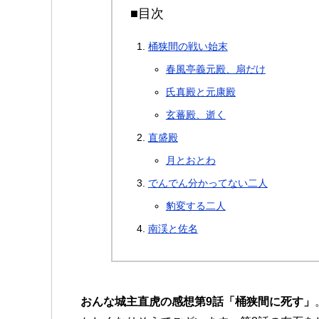
■目次
桶狭間の戦い始末
春風亭義元殿、扇だけ
氏真殿と元康殿
玄蕃殿、逝く
直盛殿
月とおとわ
でんでん分かってない二人
豹変する二人
南渓と佐名
おんな城主直虎の感想第9話「桶狭間に死す」