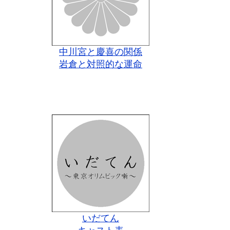
中川宮と慶喜の関係
岩倉と対照的な運命
いだてん