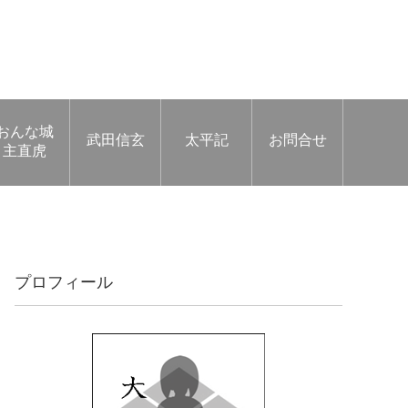
おんな城
武田信玄
太平記
お問合せ
主直虎
プロフィール