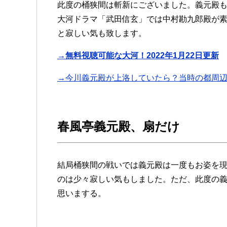
此度の桶狭間は斬新にございました。義元殿
大河ドラマ「武田信玄」では中村勘九郎殿が素
と寂しい気も致します。
→無料視聴可能な大河！2022年1月22日更新
→今川義元殿が上洛していたら？当時の都周
春風亭義元殿、扇だけ
結局桶狭間の戦いでは義元殿は一度もお姿を
のは少々寂しい気もしました。ただ、此度の
思いまする。