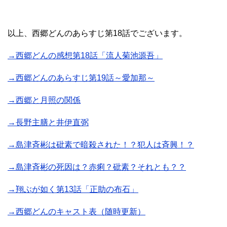
以上、西郷どんのあらすじ第18話でございます。
→西郷どんの感想第18話「流人菊池源吾」
→西郷どんのあらすじ第19話～愛加那～
→西郷と月照の関係
→長野主膳と井伊直弼
→島津斉彬は砒素で暗殺された！？犯人は斉興！？
→島津斉彬の死因は？赤痢？砒素？それとも？？
→翔ぶが如く第13話「正助の布石」
→西郷どんのキャスト表（随時更新）