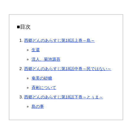
■目次
西郷どんのあらすじ第18話上巻～島～
生還
流人、菊池源吾
西郷どんのあらすじ第18話中巻～民ではない～
奄美の砂糖
斉彬について
西郷どんのあらすじ第18話下巻～とぅま～
島の事