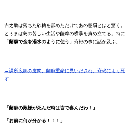
吉之助は落ちた砂糖を舐めただけであの懲罰とはと驚く。
とぅまは島の苦しい生活や薩摩の横暴を責め立てる。特に
「
蘭癖で金を湯水のように使う
」斉彬の事に話が及ぶ。
→調所広郷の皮肉、蘭癖重豪に見いだされ、斉彬により死
す
「蘭癖の殿様が死んだ時は皆で喜んだわ！」
「お前に何が分かる！！！」