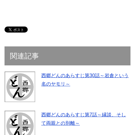
関連記事
西郷どんのあらすじ第30話～岩倉という
名のヤモリ～
西郷どんのあらすじ第7話～縁談、そし
て両親との別離～