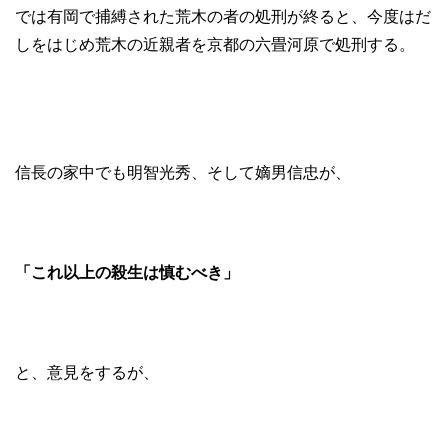
では有岡で捕縛された荒木の者の処刑が終ると、今度はだ
しをはじめ荒木の近親者を京都の六畳河原で処刑する。
信長の家中でも明智光秀、そして嫡男信忠が、
「これ以上の殺生は慎むべき」
と、意見をするが、