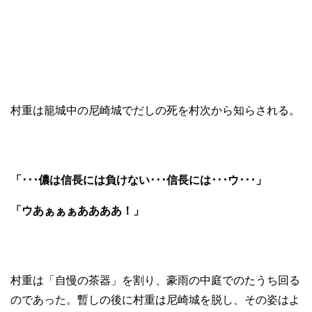
村重は籠城中の尼崎城でだしの死を村次から知らされる。
「･･･儂は信長には負けない･･･信長には･･･ウ･･･」
「ウあぁぁぁああああ！」
村重は「自慢の茶器」を割り、豪雨の中庭でのたうち回る
のであった。暫しの後に村重は尼崎城を脱し、その姿はよ