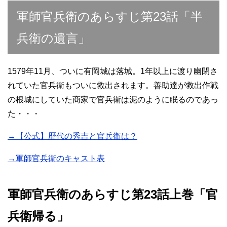
軍師官兵衛のあらすじ第23話「半
兵衛の遺言」
1579年11月、ついに有岡城は落城。1年以上に渡り幽閉さ
れていた官兵衛もついに救出されます。善助達が救出作戦
の根城にしていた商家で官兵衛は泥のように眠るのであっ
た・・・
→【公式】歴代の秀吉と官兵衛は？
→軍師官兵衛のキャスト表
軍師官兵衛のあらすじ第23話上巻「官
兵衛帰る」