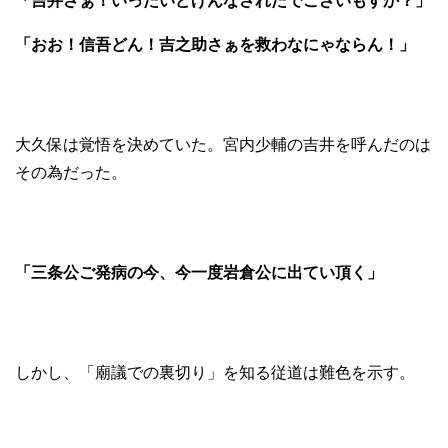
「吉井さぁ！いったいどげんなされたでございもすか？」
「おお！信吾どん！吉之助さぁを救わなにゃならん！」
大久保は覚悟を決めていた。宮内少輔の吉井を呼んだのは
その為だった。
「三条公ご発病の今、今一度岩倉公に出てい頂く」
しかし、「廟議での裏切り」を知る従道は難色を示す。