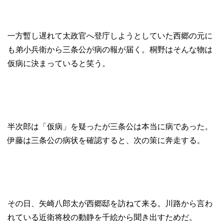
一方暫し遅れて太政官へ登庁しようとしていた西郷の元に
も弟小兵衛から三条公が病の報が届く。桐野はそんな物は
仮病に決まっていると笑う。
半次郎は「仮病」を疑ったが三条公は本当に病であった。
伊藤は三条公の病状を確認すると、次の策に奔走する。
その日、矢崎八郎太が西郷邸を訪ねて来る。川路から言わ
れている近衛将校の動静を千絵から聞き出すためだ。