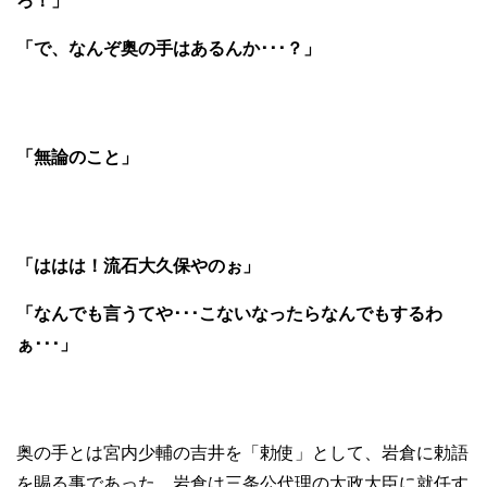
ろ！」
「で、なんぞ奥の手はあるんか･･･？」
「無論のこと」
「ははは！流石大久保やのぉ」
「なんでも言うてや･･･こないなったらなんでもするわ
ぁ･･･」
奥の手とは宮内少輔の吉井を「勅使」として、岩倉に勅語
を賜る事であった。岩倉は三条公代理の太政大臣に就任す