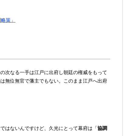
調略策」
光の次なる一手は江戸に出府し朝廷の権威をもって
光は無位無官で藩主でもない。このまま江戸へ出府
訳ではないんですけど、久光にとって幕府は「
協調