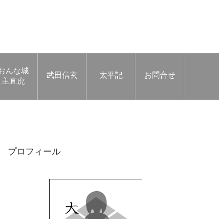
おんな城
武田信玄
太平記
お問合せ
主直虎
プロフィール