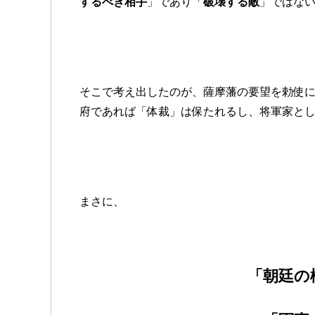
するべき相手
」であり「
破壊する敵
」ではな
そこで考え出したのが、薩摩藩の要望を勅使
府であれば「体裁」は保たれるし、将軍家と
まさに、
「朝廷の