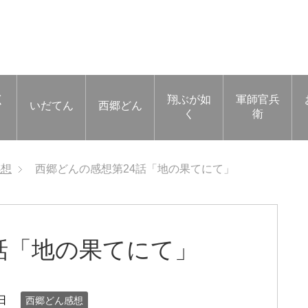
く
翔ぶが如
軍師官兵
いだてん
西郷どん
く
衛
感想
西郷どんの感想第24話「地の果てにて」
話「地の果てにて」
日
西郷どん感想