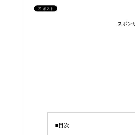
スポン
■目次