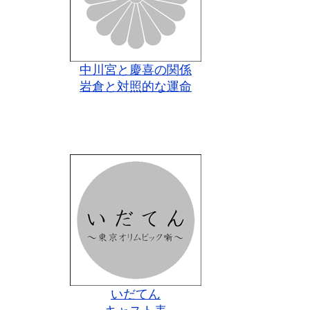
中川宮と慶喜の関係
岩倉と対照的な運命
いだてん