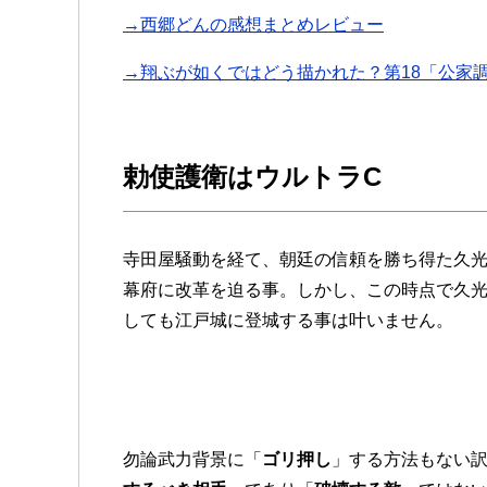
→西郷どんの感想まとめレビュー
→翔ぶが如くではどう描かれた？第18「公家
勅使護衛はウルトラC
寺田屋騒動を経て、朝廷の信頼を勝ち得た久
幕府に改革を迫る事。しかし、この時点で久
しても江戸城に登城する事は叶いません。
勿論武力背景に「
ゴリ押し
」する方法もない