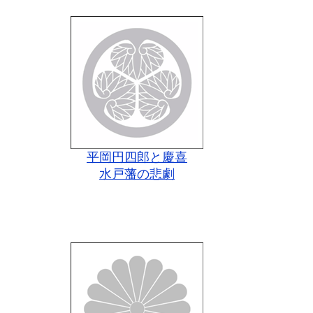
平岡円四郎と慶喜
水戸藩の悲劇