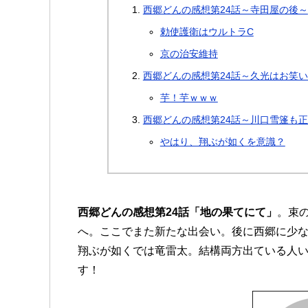
西郷どんの感想第24話～寺田屋の後～
勅使護衛はウルトラC
京の治安維持
西郷どんの感想第24話～久光はお笑
芋！芋ｗｗｗ
西郷どんの感想第24話～川口雪篷も
やはり、翔ぶが如くを意識？
西郷どんの感想第24話「地の果てにて」
。束
へ。ここでまた新たな出会い。後に西郷に少
翔ぶが如くでは竜雷太。結構両方出ている人
す！