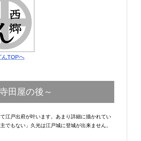
んTOPへ
～寺田屋の後～
れて江戸出府が叶います。あまり詳細に描かれてい
藩主でもない」久光は江戸城に登城が出来ません。