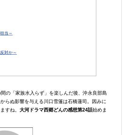
い担当～
正反対か～
の間の「家族水入らず」を楽しんだ後、沖永良部島
なからぬ影響を与える川口雪篷は石橋蓮司。因みに
いますね。
大河ドラマ西郷どんの感想第24話
始めま