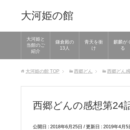
大河姫の館
大河姫と
鎌倉殿の
青天を衝
麒麟が
当館のご
13人
け
る
紹介
大河姫の館
TOP
西郷どん
西郷どん
西郷どんの感想第24
公開日 :
2018年6月25日
/ 更新日 :
2019年4月5