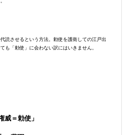
い。
に代読させるという方法。勅使を護衛しての江戸出
しても「勅使」に会わない訳にはいきません。
権威＝勅使」