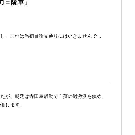
力＝薩軍」
かし、これは当初目論見通りにはいきませんでし
したが、朝廷は寺田屋騒動で自藩の過激派を鎮め、
評価します。