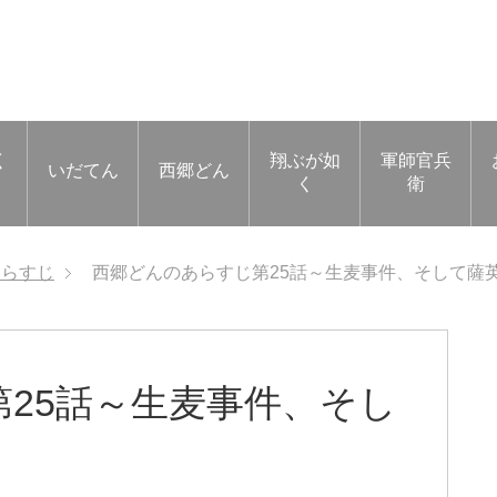
く
翔ぶが如
軍師官兵
いだてん
西郷どん
く
衛
あらすじ
西郷どんのあらすじ第25話～生麦事件、そして薩
25話～生麦事件、そし