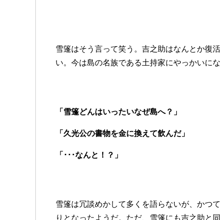
雪篷はそう言って笑う。吉之助はなんとか復
い。今は島の名族である土持家にやっかいに
「雪篷どんはいったいなぜ島へ？」
「久光公の書物を金に換えて飲んだ」
「･･･なんと！？」
雪篷は冗談めかして多くを語らないが、かつ
りとなったようだ。ただ、雪篷にも吉之助と