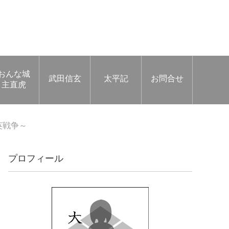
おんな城
武田信玄
太平記
お問合せ
主直虎
英戦争～
プロフィール