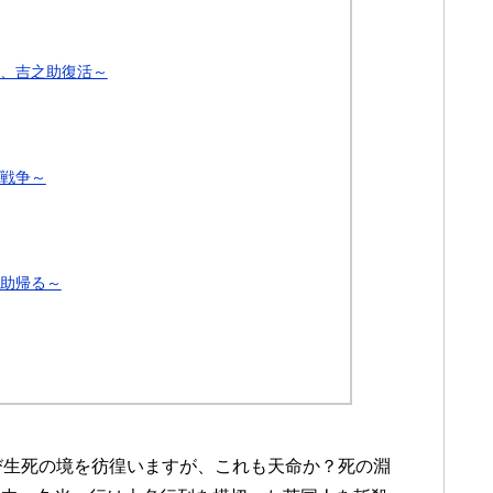
命、吉之助復活～
英戦争～
之助帰る～
び生死の境を彷徨いますが、これも天命か？死の淵