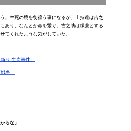
まう。生死の境を彷徨う事になるが、土持達は吉之
斐もあり、なんとか命を繋ぐ。吉之助は朦朧とする
ませてくれたような気がしていた。
斬り 生麦事件」
英戦争」
いからな」