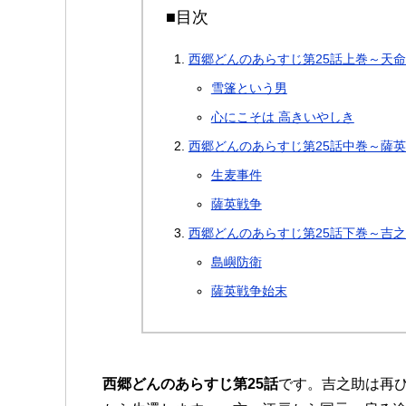
■目次
西郷どんのあらすじ第25話上巻～天
雪篷という男
心にこそは 高きいやしき
西郷どんのあらすじ第25話中巻～薩
生麦事件
薩英戦争
西郷どんのあらすじ第25話下巻～吉
島嶼防衛
薩英戦争始末
西郷どんのあらすじ第25話
です。吉之助は再