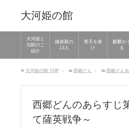
大河姫の館
大河姫と
鎌倉殿の
青天を衝
麒麟が
当館のご
13人
け
る
紹介
大河姫の館
TOP
西郷どん
西郷どん
西郷どんのあらすじ第
て薩英戦争～