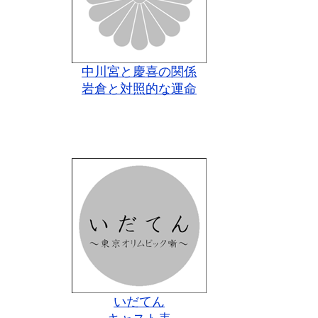
中川宮と慶喜の関係
岩倉と対照的な運命
いだてん