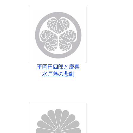
平岡円四郎と慶喜
水戸藩の悲劇