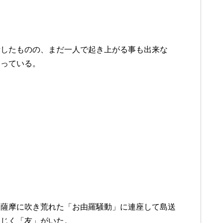
活したものの、まだ一人で起き上がる事も出来な
なっている。
て薩摩に吹き荒れた「お由羅騒動」に連座して島送
同じく「友」がいた。