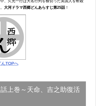
途中、久光一行は大名行列を横切った英国人を斬殺
た。
大河ドラマ西郷どんあらすじ第25話
！
んTOPへ
5話上巻～天命、吉之助復活