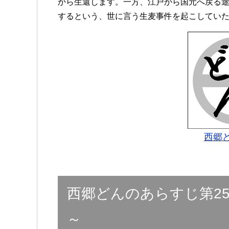
から生還します。一方、江戸から国元へ戻る
するという、世に言う生麦事件を起こしてい
西郷ど
西郷どんのあらすじ第2
～