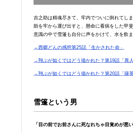
吉之助は精魂尽きて、牢内でついに倒れてし
助を牢から運び出すと、懸命に看病をした甲
意識の中で雪篷も自分に声をかけて、水を飲
→西郷どんの感想第25話「生かされた命」
→翔ぶが如くではどう描かれた？第19話「異人
→翔ぶが如くではどう描かれた？第20話「薩
雪篷という男
「目の前でお前さんに死なれちゃ目覚めが悪