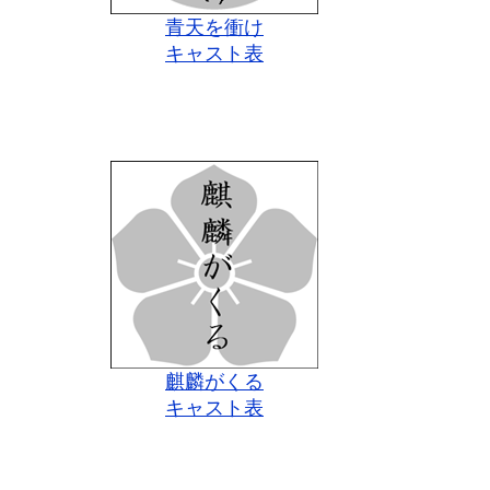
青天を衝け
キャスト表
麒麟がくる
キャスト表